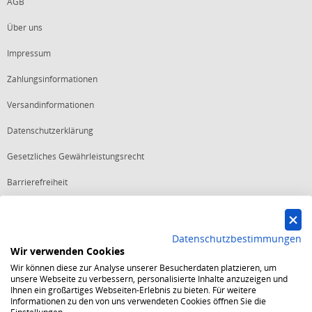
AGB
Über uns
Impressum
Zahlungsinformationen
Versandinformationen
Datenschutzerklärung
Gesetzliches Gewährleistungsrecht
Barrierefreiheit
Vertrag widerrufen
Datenschutzbestimmungen
Wir verwenden Cookies
Starker Service
Wir können diese zur Analyse unserer Besucherdaten platzieren, um
Shops mit dem Excellent Shop Award stehen seit mehr als 5,
unsere Webseite zu verbessern, personalisierte Inhalte anzuzeigen und
10, 15 oder 20 Jahren für ein sicheres und angenehmes
Ihnen ein großartiges Webseiten-Erlebnis zu bieten. Für weitere
Einkaufserlebnis.
Informationen zu den von uns verwendeten Cookies öffnen Sie die
Echte Verlässlichkeit