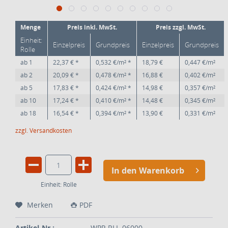
Menge
Preis inkl. MwSt.
Preis zzgl. MwSt.
Einheit:
Einzelpreis
Grundpreis
Einzelpreis
Grundpreis
Rolle
ab
1
22,37 € *
0,532 €/m² *
18,79 €
0,447 €/m²
ab
2
20,09 € *
0,478 €/m² *
16,88 €
0,402 €/m²
ab
5
17,83 € *
0,424 €/m² *
14,98 €
0,357 €/m²
ab
10
17,24 € *
0,410 €/m² *
14,48 €
0,345 €/m²
ab
18
16,54 € *
0,394 €/m² *
13,90 €
0,331 €/m²
zzgl. Versandkosten
In den Warenkorb
Einheit:
Rolle
Merken
PDF
Artikel-Nr.:
WPP-RLL-06000