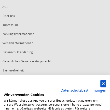
AGB
Über uns
Impressum
Zahlungsinformationen
Versandinformationen
Datenschutzerklärung
Gesetzliches Gewährleistungsrecht
Barrierefreiheit
Vertrag widerrufen
Datenschutzbestimmungen
Wir verwenden Cookies
Starker Service
Wir können diese zur Analyse unserer Besucherdaten platzieren, um
Shops mit dem Excellent Shop Award stehen seit mehr als 5,
unsere Webseite zu verbessern, personalisierte Inhalte anzuzeigen und
10, 15 oder 20 Jahren für ein sicheres und angenehmes
Ihnen ein großartiges Webseiten-Erlebnis zu bieten. Für weitere
Einkaufserlebnis.