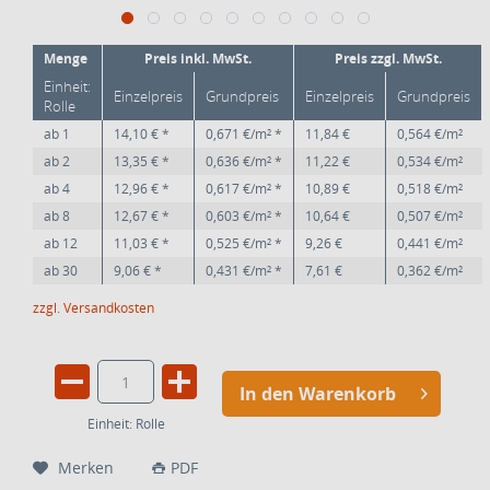
Menge
Preis inkl. MwSt.
Preis zzgl. MwSt.
Einheit:
Einzelpreis
Grundpreis
Einzelpreis
Grundpreis
Rolle
ab
1
14,10 € *
0,671 €/m² *
11,84 €
0,564 €/m²
ab
2
13,35 € *
0,636 €/m² *
11,22 €
0,534 €/m²
ab
4
12,96 € *
0,617 €/m² *
10,89 €
0,518 €/m²
ab
8
12,67 € *
0,603 €/m² *
10,64 €
0,507 €/m²
ab
12
11,03 € *
0,525 €/m² *
9,26 €
0,441 €/m²
ab
30
9,06 € *
0,431 €/m² *
7,61 €
0,362 €/m²
zzgl. Versandkosten
In den Warenkorb
Einheit:
Rolle
Merken
PDF