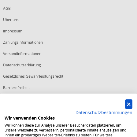
AGB
Über uns
Impressum
Zahlungsinformationen
Versandinformationen
Datenschutzerklärung
Gesetzliches Gewährleistungsrecht
Barrierefreiheit
Vertrag widerrufen
Datenschutzbestimmungen
Wir verwenden Cookies
Starker Service
Wir können diese zur Analyse unserer Besucherdaten platzieren, um
Shops mit dem Excellent Shop Award stehen seit mehr als 5,
unsere Webseite zu verbessern, personalisierte Inhalte anzuzeigen und
10, 15 oder 20 Jahren für ein sicheres und angenehmes
Ihnen ein großartiges Webseiten-Erlebnis zu bieten. Für weitere
Einkaufserlebnis.