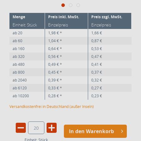
Menge
Preis inkl. MwSt.
Preis zzgl. MwSt.
Einheit: Stück
Einzelpreis
Einzelpreis
ab
20
1,98 € *
1,66 €
ab
60
1,04 € *
0,87 €
ab
160
0,64 € *
0,53 €
ab
320
0,56 € *
0,47 €
ab
480
0,49 € *
0,41 €
ab
800
0,45 € *
0,37 €
ab
2040
0,39 € *
0,32 €
ab
6120
0,33 € *
0,27 €
ab
10200
0,28 € *
0,23 €
Versandkostenfrei in Deutschland (außer Inseln)
In den Warenkorb
Einheit:
Stück