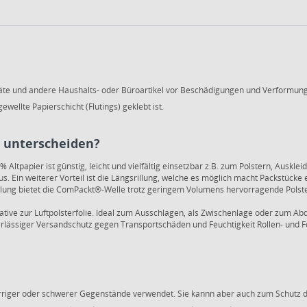
Geräte und andere Haushalts- oder Büroartikel vor Beschädigungen und Verformu
wellte Papierschicht (Flutings) geklebt ist.
 unterscheiden?
Altpapier ist günstig, leicht und vielfältig einsetzbar z.B. zum Polstern, Auskl
aus. Ein weiterer Vorteil ist die Längsrillung, welche es möglich macht Packstücke
teilung bietet die ComPackt®-Welle trotz geringem Volumens hervorragende Pols
tive zur Luftpolsterfolie. Ideal zum Ausschlagen, als Zwischenlage oder zum Ab
zuverlässiger Versandschutz gegen Transportschäden und Feuchtigkeit Rollen‑ un
rriger oder schwerer Gegenstände verwendet. Sie kannn aber auch zum Schutz 