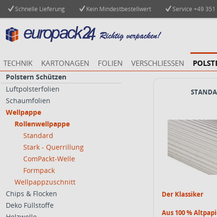
Schnelle Lieferung
Kein Mindestbestellwert
Service
+49 351
TECHNIK
KARTONAGEN
FOLIEN
VERSCHLIESSEN
POLST
Polstern Schützen
Luftpolsterfolien
STAND
Schaumfolien
Wellpappe
Rollenwellpappe
Standard
Stark - Querrillung
ComPackt-Welle
Formpack
Wellpappzuschnitt
Chips & Flocken
Der Klassiker
Deko Füllstoffe
Aus 100 % Altpapi
Holzwolle