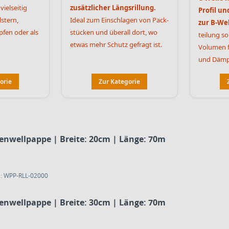
vielseitig
zusätzlicher Längs­rillung.
Profil und
stern,
Ideal zum Einschlagen von Pack­
zur B-Wel
pfen oder als
stücken und überall dort, wo
teilung s
etwas mehr Schutz gefragt ist.
Volumen f
und Dämpf
orie
Zur Kategorie
lenwellpappe | Breite: 20cm | Länge: 70m
.: WPP-RLL-02000
lenwellpappe | Breite: 30cm | Länge: 70m