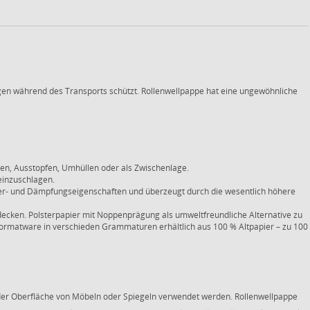
ngen während des Transports schützt. Rollenwellpappe hat eine ungewöhnliche
eiden, Ausstopfen, Umhüllen oder als Zwischenlage.
 einzuschlagen.
ter- und Dämpfungseigenschaften und überzeugt durch die wesentlich höhere
decken. Polsterpapier mit Noppenprägung als umweltfreundliche Alternative zu
d Formatware in verschieden Grammaturen erhältlich aus 100 % Altpapier – zu 100
der Oberfläche von Möbeln oder Spiegeln verwendet werden. Rollenwellpappe