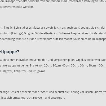
ben Transportbehälter oder Karton zu trennen. Dadurch werden Reibungen, Stöß
aletten verwendet werden.
t. Tatsächlich ist dieses Material sowohl leicht als auch steif, sodass sie sich 
schicht (Flutings) fängt es Stöße effektiv ab. Rollenwellpappe ist sehr widerst
medämmung, was sie für den Frostschutz nützlich macht. So kann es beim Transp
ellpappe?
ist ideal zum individuellen Schneiden und Verpacken jedes Objekts. Rollenwellpap
ollenwellpappe mit einer Breite von 20cm, 30,cm, 40cm, 50cm, 60cm, 80cm, 100c
n 80gr/m², 120gr/m² und 125gr/m².
rmige Schicht absorbiert den "Stoß" und schützt die Ladung vor Bruch und Verf
 lässt sich umweltgerecht recyceln und entsorgen.