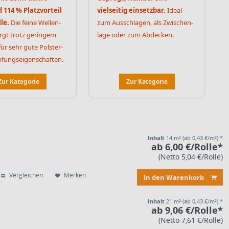
 114 % Platz­vorteil
vielseitig einsetzbar.
Ideal
le.
Die feine Wellen­
zum Ausschlagen, als Zwischen­
orgt trotz geringem
lage oder zum Abdecken.
ür sehr gute Polster-
ungs­eigenschaften.
Zur Kategorie
Zur Kategorie
Inhalt
14 m²
(ab 0,43 €/m²) *
ab 6,00 €/Rolle*
(Netto 5,04 €/Rolle)
Vergleichen
Merken
In den Warenkorb
Inhalt
21 m²
(ab 0,43 €/m²) *
ab 9,06 €/Rolle*
(Netto 7,61 €/Rolle)