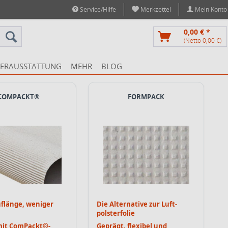
Service/Hilfe
Merkzettel
Mein Konto
0,00 € *
(Netto 0,00 €)
ERAUSSTATTUNG
MEHR
BLOG
COMPACKT®
FORMPACK
flänge, weniger
Die Alternative zur Luft­
polster­folie
mit ComPackt®-
Geprägt, flexibel und