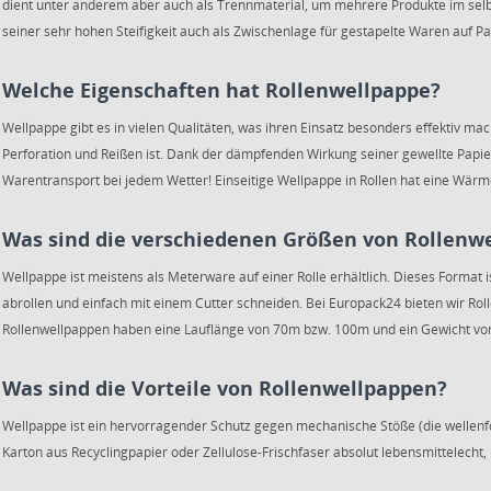
dient unter anderem aber auch als Trennmaterial, um mehrere Produkte im sel
seiner sehr hohen Steifigkeit auch als Zwischenlage für gestapelte Waren auf P
Welche Eigenschaften hat Rollenwellpappe?
Wellpappe gibt es in vielen Qualitäten, was ihren Einsatz besonders effektiv mach
Perforation und Reißen ist. Dank der dämpfenden Wirkung seiner gewellte Papier
Warentransport bei jedem Wetter! Einseitige Wellpappe in Rollen hat eine Wär
Was sind die verschiedenen Größen von Rollenw
Wellpappe ist meistens als Meterware auf einer Rolle erhältlich. Dieses Format 
abrollen und einfach mit einem Cutter schneiden. Bei Europack24 bieten wir R
Rollenwellpappen haben eine Lauflänge von 70m bzw. 100m und ein Gewicht vo
Was sind die Vorteile von Rollenwellpappen?
Wellpappe ist ein hervorragender Schutz gegen mechanische Stöße (die wellenfö
Karton aus Recyclingpapier oder Zellulose-Frischfaser absolut lebensmittelecht,