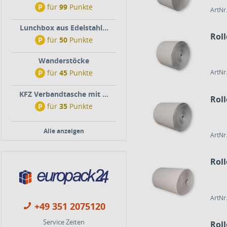
P
für
99
Punkte
ArtNr
Lunchbox aus Edelstahl...
Rol
P
für
50
Punkte
Wanderstöcke
P
für
45
Punkte
ArtNr
KFZ Verbandtasche mit ...
Rol
P
für
35
Punkte
Alle anzeigen
ArtNr
Rol
ArtNr
+49 351 2075120
Service Zeiten
Rol