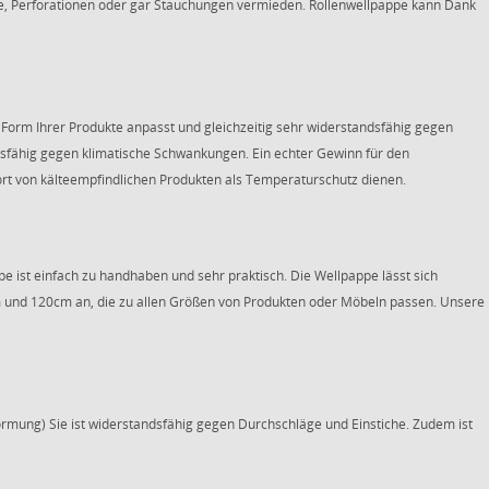
e, Perforationen oder gar Stauchungen vermieden. Rollenwellpappe kann Dank
der Form Ihrer Produkte anpasst und gleichzeitig sehr widerstandsfähig gegen
andsfähig gegen klimatische Schwankungen. Ein echter Gewinn für den
ort von kälteempfindlichen Produkten als Temperaturschutz dienen.
pe ist einfach zu handhaben und sehr praktisch. Die Wellpappe lässt sich
m und 120cm an, die zu allen Größen von Produkten oder Möbeln passen. Unsere
ormung) Sie ist widerstandsfähig gegen Durchschläge und Einstiche. Zudem ist