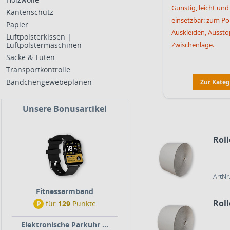
Günstig, leicht und 
Kantenschutz
einsetzbar: zum Pol
Papier
Auskleiden, Aussto
Luftpolsterkissen |
Luftpolstermaschinen
Zwischen­lage.
Säcke & Tüten
Transportkontrolle
Bändchengewebeplanen
Zur Kateg
Unsere Bonusartikel
Rol
ArtNr
Fitnessarmband
Rol
P
für
129
Punkte
Elektronische Parkuhr ...