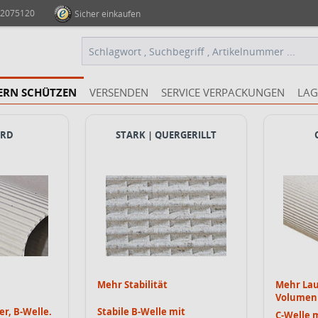
 2075120
Sicher einkaufen
ERN SCHÜTZEN
VERSENDEN
SERVICE VERPACKUNGEN
LAG
ARD
STARK | QUER­GERILLT
Mehr Stabilität
Mehr Lau
Volumen
er, B-Welle.
Stabile B-Welle mit
C-Welle 