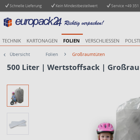
Schnelle Lieferung
Kein Mindestbestellwert
Service
+49 351
TECHNIK
KARTONAGEN
FOLIEN
VERSCHLIESSEN
POLST
Übersicht
Folien
Großraumtüten
500 Liter | Wertstoffsack | Großra