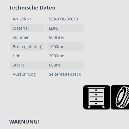
Technische Daten
Artikel-Nr.
SCK-FOL-00010
Material
LDPE
Volumen
500Liter
Breite(gefalten)
1000mm
Höhe
2000mm
Stärke
60µm
Ausführung
Seitenfaltensack
WARNUNG!