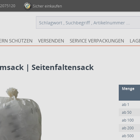
 2075120
Sicher einkaufen
ERN SCHÜTZEN
VERSENDEN
SERVICE VERPACKUNGEN
LAG
umsack | Seitenfaltensack
Menge
ab
1
ab
50
ab
100
ab
200
ab
500