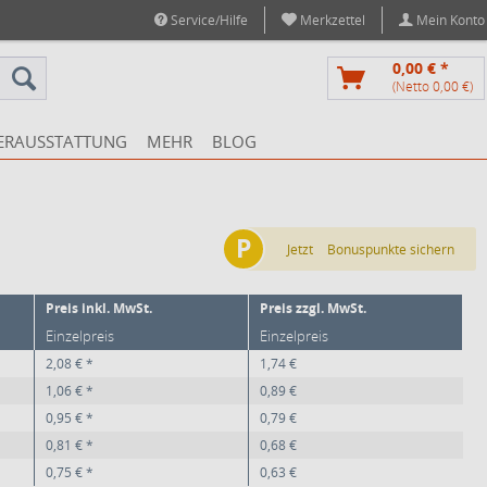
Service/Hilfe
Merkzettel
Mein Konto
0,00 € *
(Netto 0,00 €)
ERAUSSTATTUNG
MEHR
BLOG
P
Jetzt
Bonuspunkte sichern
Preis inkl. MwSt.
Preis zzgl. MwSt.
Einzelpreis
Einzelpreis
2,08 € *
1,74 €
1,06 € *
0,89 €
0,95 € *
0,79 €
0,81 € *
0,68 €
0,75 € *
0,63 €