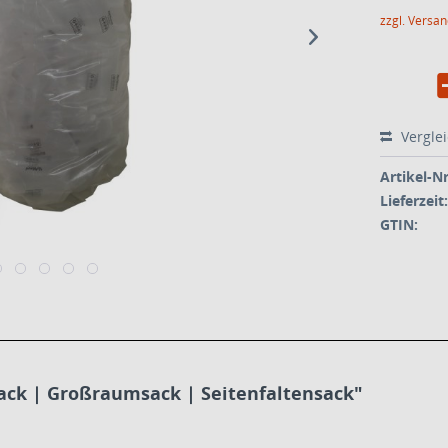
zzgl. Versa
Vergle
Artikel-Nr
Lieferzeit:
GTIN:
sack | Großraumsack | Seitenfaltensack"