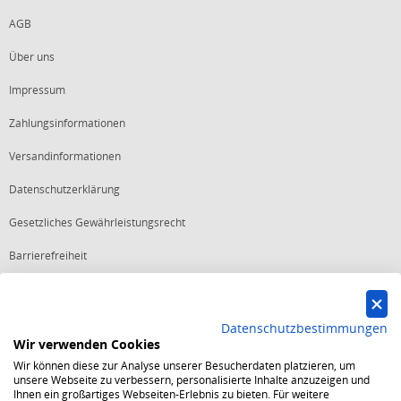
AGB
Über uns
Impressum
Zahlungsinformationen
Versandinformationen
Datenschutzerklärung
Gesetzliches Gewährleistungsrecht
Barrierefreiheit
Vertrag widerrufen
Datenschutzbestimmungen
Wir verwenden Cookies
Starker Service
Wir können diese zur Analyse unserer Besucherdaten platzieren, um
Shops mit dem Excellent Shop Award stehen seit mehr als 5,
unsere Webseite zu verbessern, personalisierte Inhalte anzuzeigen und
10, 15 oder 20 Jahren für ein sicheres und angenehmes
Ihnen ein großartiges Webseiten-Erlebnis zu bieten. Für weitere
Einkaufserlebnis.