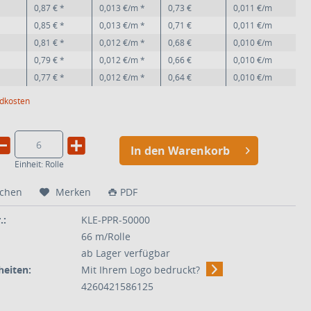
0,87 € *
0,013 €/m *
0,73 €
0,011 €/m
0,85 € *
0,013 €/m *
0,71 €
0,011 €/m
0,81 € *
0,012 €/m *
0,68 €
0,010 €/m
0,79 € *
0,012 €/m *
0,66 €
0,010 €/m
0,77 € *
0,012 €/m *
0,64 €
0,010 €/m
ndkosten
In den Warenkorb
Einheit:
Rolle
ichen
Merken
PDF
.:
KLE-PPR-50000
66 m/Rolle
ab Lager verfügbar
eiten:
Mit Ihrem Logo bedruckt?
4260421586125