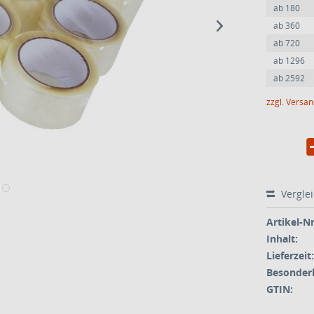
ab
180
ab
360
ab
720
ab
1296
ab
2592
zzgl. Versa
Vergle
Artikel-Nr
Inhalt:
Lieferzeit:
Besonderh
GTIN: