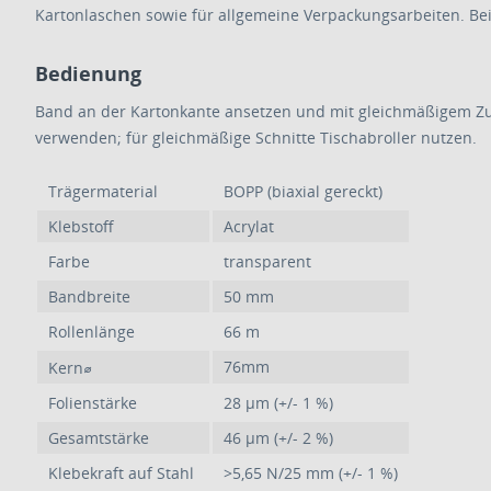
Kartonlaschen sowie für allgemeine Verpackungsarbeiten. Bei 
Bedienung
Band an der Kartonkante ansetzen und mit gleichmäßigem Zug 
verwenden; für gleichmäßige Schnitte Tischabroller nutzen.
Trägermaterial
BOPP (biaxial gereckt)
Klebstoff
Acrylat
Farbe
transparent
Bandbreite
50 mm
Rollenlänge
66 m
76mm
Kern⌀
Folienstärke
28 μm (+/- 1 %)
Gesamtstärke
46 μm (+/- 2 %)
Klebekraft auf Stahl
>5,65 N/25 mm (+/- 1 %)