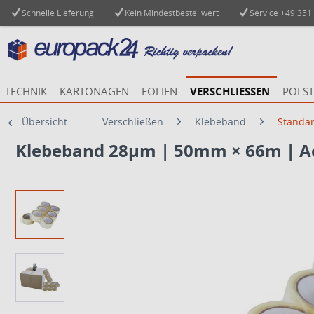
Schnelle Lieferung
Kein Mindestbestellwert
Service
+49 351
TECHNIK
KARTONAGEN
FOLIEN
VERSCHLIESSEN
POLST
Übersicht
Verschließen
Klebeband
Standa
Klebeband 28µm | 50mm × 66m | Ac