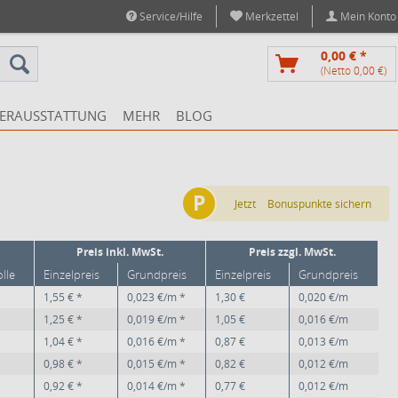
Service/Hilfe
Merkzettel
Mein Konto
0,00 € *
(Netto 0,00 €)
ERAUSSTATTUNG
MEHR
BLOG
P
Jetzt
Bonuspunkte sichern
Preis inkl. MwSt.
Preis zzgl. MwSt.
olle
Einzelpreis
Grundpreis
Einzelpreis
Grundpreis
1,55 € *
0,023 €/m *
1,30 €
0,020 €/m
1,25 € *
0,019 €/m *
1,05 €
0,016 €/m
1,04 € *
0,016 €/m *
0,87 €
0,013 €/m
0,98 € *
0,015 €/m *
0,82 €
0,012 €/m
0,92 € *
0,014 €/m *
0,77 €
0,012 €/m