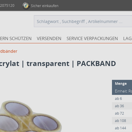
 2075120
Sicher einkaufen
ERN SCHÜTZEN
VERSENDEN
SERVICE VERPACKUNGEN
LAG
rdbänder
rylat | transparent | PACKBAND
Menge
Einheit: R
ab
6
ab
36
ab
72
ab
108
ab
144