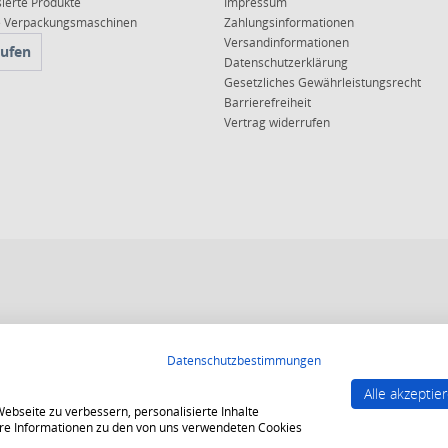
sierte Produkte
Impressum
ce Verpackungsmaschinen
Zahlungsinformationen
Versandinformationen
rufen
Datenschutzerklärung
Gesetzliches Gewährleistungsrecht
Barrierefreiheit
Vertrag widerrufen
 10, 15 oder 20 Jahren für ein sicheres und angenehmes Einkaufserlebnis.
Datenschutzbestimmungen
end strenge Qualitätsindikatoren erfüllt werden.
Alle akzeptie
gesichert und es gelten strenge Kriterien zum Schutz persönlicher Daten.
bseite zu verbessern, personalisierte Inhalte
tere Informationen zu den von uns verwendeten Cookies