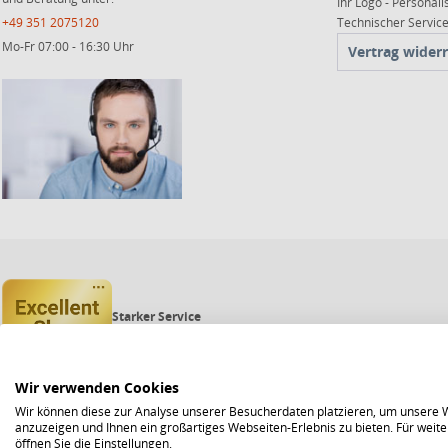
Ihr Logo - Personali
+49 351 2075120
Technischer Servi
Mo-Fr 07:00 - 16:30 Uhr
Vertrag wider
Starker Service
Shops mit dem Excellent Shop Award stehen seit mehr als 5,
Echte Verlässlichkeit
Um das Trusted Shops Gütesiegel zu tragen, müssen fortwähr
Bewährte Sicherheit
Wir verwenden Cookies
Jede Bestellung ist durch den Trusted Shops Käuferschutz ab
Wir können diese zur Analyse unserer Besucherdaten platzieren, um unsere We
anzuzeigen und Ihnen ein großartiges Webseiten-Erlebnis zu bieten. Für wei
öffnen Sie die Einstellungen.