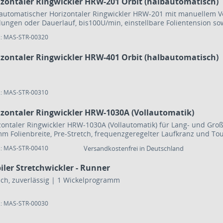
izontaler Ringwickler HRW-201 Orbit (halbautomatisch)
automatischer Horizontaler Ringwickler HRW-201 mit manuellem Vo
lungen oder Dauerlauf, bis100U/min, einstellbare Folientension s
enfixierung mit Thermoschnitt.
.: MAS-STR-00320
izontaler Ringwickler HRW-401 Orbit (halbautomatisch)
.: MAS-STR-00310
izontaler Ringwickler HRW-1030A (Vollautomatik)
zontaler Ringwickler HRW-1030A (Vollautomatik) für Lang- und Groß
m Folienbreite, Pre-Stretch, frequenzgeregelter Laufkranz und To
oduzierbare Verpackung bei mittlerer Taktung.
.: MAS-STR-00410
Versandkostenfrei in Deutschland
ler Stretchwickler - Runner
einfach, zuverlässig | 1 Wickelprogramm
.: MAS-STR-00030