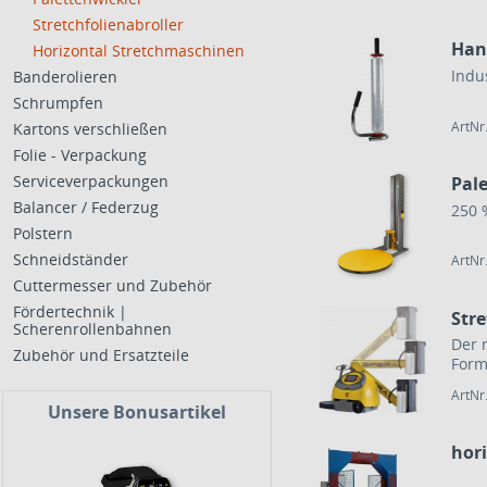
Stretchfolienabroller
Hand
Horizontal Stretchmaschinen
Indu
Banderolieren
Schrumpfen
ArtNr
Kartons verschließen
Folie - Verpackung
Serviceverpackungen
Pal
Balancer / Federzug
250 
Polstern
Schneidständer
ArtNr
Cuttermesser und Zubehör
Fördertechnik |
Str
Scherenrollenbahnen
Der 
Zubehör und Ersatzteile
Form
ArtNr
Unsere Bonusartikel
hor