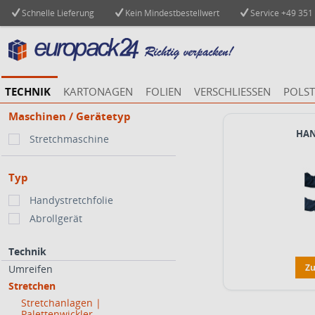
Schnelle Lieferung
Kein Mindestbestellwert
Service
+49 351
TECHNIK
KARTONAGEN
FOLIEN
VERSCHLIESSEN
POLST
Maschinen / Gerätetyp
HAN
Stretchmaschine
Typ
Handystretchfolie
Abrollgerät
Technik
Zu
Umreifen
Stretchen
Stretchanlagen |
Palettenwickler