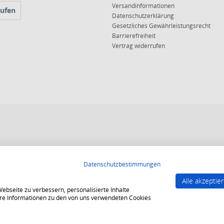
Versandinformationen
rufen
Datenschutzerklärung
Gesetzliches Gewährleistungsrecht
Barrierefreiheit
Vertrag widerrufen
 10, 15 oder 20 Jahren für ein sicheres und angenehmes Einkaufserlebnis.
Datenschutzbestimmungen
end strenge Qualitätsindikatoren erfüllt werden.
Alle akzeptie
gesichert und es gelten strenge Kriterien zum Schutz persönlicher Daten.
bseite zu verbessern, personalisierte Inhalte
tere Informationen zu den von uns verwendeten Cookies