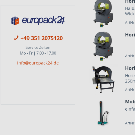
Hor
Halb
Wick
Foli
ArtNr
Hor
+49 351 2075120
Service Zeiten
Mo - Fr | 7:00 - 17:00
ArtNr
info@europack24.de
Hor
Hori
250m
repr
ArtNr
Mobi
ArtNr