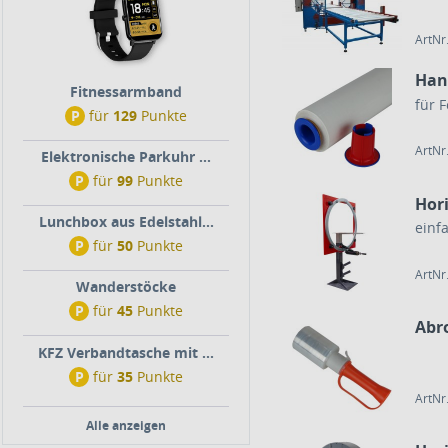
ArtNr
Han
Fitnessarmband
für 
P
für
129
Punkte
ArtNr
Elektronische Parkuhr ...
P
für
99
Punkte
Hor
Lunchbox aus Edelstahl...
einfa
P
für
50
Punkte
ArtNr
Wanderstöcke
P
für
45
Punkte
Abro
KFZ Verbandtasche mit ...
P
für
35
Punkte
ArtNr
Alle anzeigen