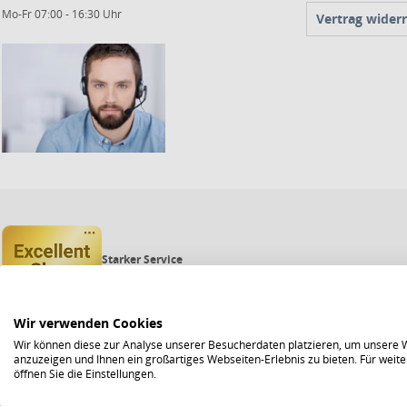
Mo-Fr 07:00 - 16:30 Uhr
Vertrag wider
Starker Service
Shops mit dem Excellent Shop Award stehen seit mehr als 5,
Echte Verlässlichkeit
Um das Trusted Shops Gütesiegel zu tragen, müssen fortwähr
Bewährte Sicherheit
Wir verwenden Cookies
Jede Bestellung ist durch den Trusted Shops Käuferschutz ab
Wir können diese zur Analyse unserer Besucherdaten platzieren, um unsere We
anzuzeigen und Ihnen ein großartiges Webseiten-Erlebnis zu bieten. Für wei
öffnen Sie die Einstellungen.