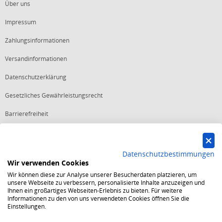
Über uns
Impressum
Zahlungsinformationen
Versandinformationen
Datenschutzerklärung
Gesetzliches Gewährleistungsrecht
Barrierefreiheit
Vertrag widerrufen
Datenschutzbestimmungen
Wir verwenden Cookies
Starker Service
Wir können diese zur Analyse unserer Besucherdaten platzieren, um
Shops mit dem Excellent Shop Award stehen seit mehr als 5,
unsere Webseite zu verbessern, personalisierte Inhalte anzuzeigen und
10, 15 oder 20 Jahren für ein sicheres und angenehmes
Ihnen ein großartiges Webseiten-Erlebnis zu bieten. Für weitere
Einkaufserlebnis.
Informationen zu den von uns verwendeten Cookies öffnen Sie die
Echte Verlässlichkeit
Einstellungen.
Um das Trusted Shops Gütesiegel zu tragen, müssen
fortwährend strenge Qualitätsindikatoren erfüllt werden.