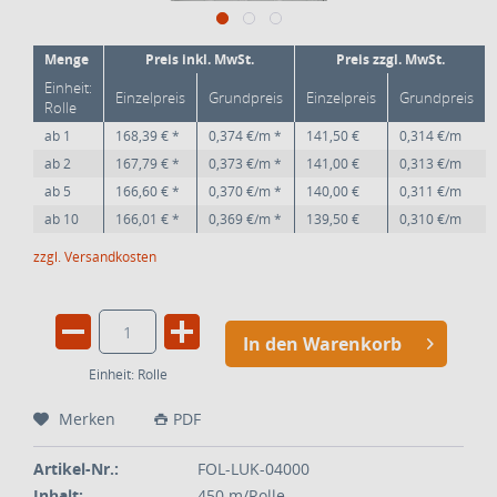
Menge
Preis inkl. MwSt.
Preis zzgl. MwSt.
Einheit:
Einzelpreis
Grundpreis
Einzelpreis
Grundpreis
Rolle
ab
1
168,39 € *
0,374 €/m *
141,50 €
0,314 €/m
ab
2
167,79 € *
0,373 €/m *
141,00 €
0,313 €/m
ab
5
166,60 € *
0,370 €/m *
140,00 €
0,311 €/m
ab
10
166,01 € *
0,369 €/m *
139,50 €
0,310 €/m
zzgl. Versandkosten
In den Warenkorb
Einheit:
Rolle
Merken
PDF
Artikel-Nr.:
FOL-LUK-04000
Inhalt:
450 m/Rolle