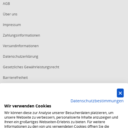
AGB
Über uns
Impressum
Zahlungsinformationen
Versandinformationen
Datenschutzerklärung
Gesetzliches Gewährleistungsrecht
Barrierefreiheit
Vertrag widerrufen
Datenschutzbestimmungen
Wir verwenden Cookies
Starker Service
Wir können diese zur Analyse unserer Besucherdaten platzieren, um
Shops mit dem Excellent Shop Award stehen seit mehr als 5,
unsere Webseite zu verbessern, personalisierte Inhalte anzuzeigen und
10, 15 oder 20 Jahren für ein sicheres und angenehmes
Ihnen ein großartiges Webseiten-Erlebnis zu bieten. Für weitere
Einkaufserlebnis.
Informationen zu den von uns verwendeten Cookies öffnen Sie die