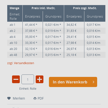
Menge
Preis inkl. MwSt.
Preis zzgl. MwSt.
Einheit:
Einzelpreis
Grundpreis
Einzelpreis
Grundpreis
Rolle
ab
1
41,44 € *
0,021 €/m *
34,82 €
0,017 €/m
ab
2
37,88 € *
0,019 €/m *
31,83 €
0,016 €/m
ab
4
35,00 € *
0,017 €/m *
29,41 €
0,015 €/m
ab
10
33,30 € *
0,017 €/m *
27,98 €
0,014 €/m
ab
20
32,10 € *
0,016 €/m *
26,97 €
0,013 €/m
ab
48
29,97 € *
0,015 €/m *
25,18 €
0,013 €/m
zzgl. Versandkosten
In den Warenkorb
Einheit:
Rolle
Merken
PDF