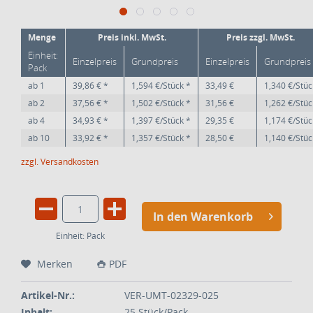
Menge
Preis inkl. MwSt.
Preis zzgl. MwSt.
Einheit:
Einzelpreis
Grundpreis
Einzelpreis
Grundpreis
Pack
ab
1
39,86 € *
1,594 €/Stück *
33,49 €
1,340 €/Stüc
ab
2
37,56 € *
1,502 €/Stück *
31,56 €
1,262 €/Stüc
ab
4
34,93 € *
1,397 €/Stück *
29,35 €
1,174 €/Stüc
ab
10
33,92 € *
1,357 €/Stück *
28,50 €
1,140 €/Stüc
zzgl. Versandkosten
In den Warenkorb
Einheit:
Pack
Merken
PDF
Artikel-Nr.:
VER-UMT-02329-025
Inhalt:
25 Stück/Pack