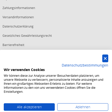
Zahlungsinformationen
Versandinformationen
Datenschutzerklärung
Gesetzliches Gewährleistungsrecht
Barrierefreiheit
Vertrag widerrufen
Datenschutzbestimmungen
Wir verwenden Cookies
Starker Service
Wir können diese zur Analyse unserer Besucherdaten platzieren, um
Shops mit dem Excellent Shop Award stehen seit mehr als 5,
unsere Webseite zu verbessern, personalisierte Inhalte anzuzeigen und
10, 15 oder 20 Jahren für ein sicheres und angenehmes
Ihnen ein großartiges Webseiten-Erlebnis zu bieten. Für weitere
Einkaufserlebnis.
Informationen zu den von uns verwendeten Cookies öffnen Sie die
Echte Verlässlichkeit
Einstellungen.
Um das Trusted Shops Gütesiegel zu tragen, müssen
fortwährend strenge Qualitätsindikatoren erfüllt werden.
Bewährte Sicherheit
Jede Bestellung ist durch den Trusted Shops Käuferschutz
Alle akzeptieren
Ablehnen
abgesichert und es gelten strenge Kriterien zum Schutz