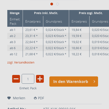
Menge
Preis inkl. MwSt.
Preis zzgl. MwSt.
Einheit:
Einzelpreis
Grundpreis
Einzelpreis
Grundpreis
Pack
ab
1
23,61 € *
0,024 €/Stück *
19,84 €
0,020 €/Stüc
ab
2
23,31 € *
0,023 €/Stück *
19,59 €
0,020 €/Stüc
ab
3
22,64 € *
0,023 €/Stück *
19,02 €
0,019 €/Stüc
ab
6
22,22 € *
0,022 €/Stück *
18,66 €
0,019 €/Stüc
ab
12
21,68 € *
0,022 €/Stück *
18,22 €
0,018 €/Stüc
zzgl. Versandkosten
In den Warenkorb
Einheit:
Pack
Merken
PDF
Artikel-Nr.:
KTS-KUK-00010-01K