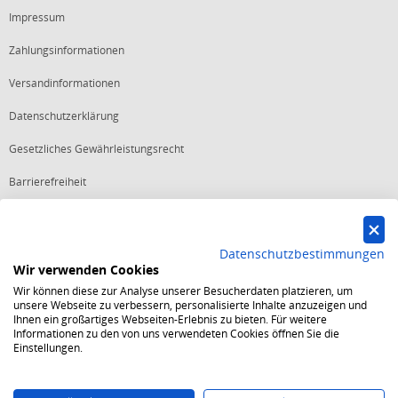
Impressum
Zahlungsinformationen
Versandinformationen
Datenschutzerklärung
Gesetzliches Gewährleistungsrecht
Barrierefreiheit
Vertrag widerrufen
Datenschutzbestimmungen
Wir verwenden Cookies
Starker Service
Wir können diese zur Analyse unserer Besucherdaten platzieren, um
Shops mit dem Excellent Shop Award stehen seit mehr als 5,
unsere Webseite zu verbessern, personalisierte Inhalte anzuzeigen und
10, 15 oder 20 Jahren für ein sicheres und angenehmes
Ihnen ein großartiges Webseiten-Erlebnis zu bieten. Für weitere
Einkaufserlebnis.
Informationen zu den von uns verwendeten Cookies öffnen Sie die
Echte Verlässlichkeit
Einstellungen.
Um das Trusted Shops Gütesiegel zu tragen, müssen
fortwährend strenge Qualitätsindikatoren erfüllt werden.
Bewährte Sicherheit