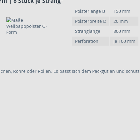
m | 8 Stück je Strang"
Polsterlänge B
150 mm
Polsterbreite D
20 mm
Stranglänge
800 mm
Perforation
je 100 mm
aschen, Rohre oder Rollen. Es passt sich dem Packgut an und schü