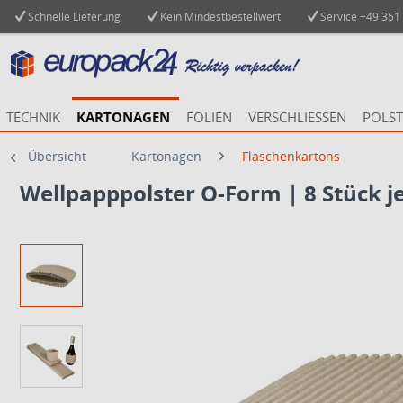
Schnelle Lieferung
Kein Mindestbestellwert
Service
+49 351
TECHNIK
KARTONAGEN
FOLIEN
VERSCHLIESSEN
POLST
Übersicht
Kartonagen
Flaschenkartons
Wellpapppolster O-Form | 8 Stück j