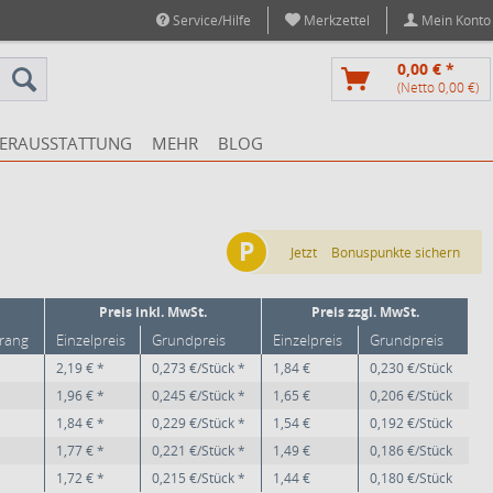
Service/Hilfe
Merkzettel
Mein Konto
0,00 € *
(Netto 0,00 €)
ERAUSSTATTUNG
MEHR
BLOG
P
Jetzt
Bonuspunkte sichern
Preis inkl. MwSt.
Preis zzgl. MwSt.
trang
Einzelpreis
Grundpreis
Einzelpreis
Grundpreis
2,19 € *
0,273 €/Stück *
1,84 €
0,230 €/Stück
1,96 € *
0,245 €/Stück *
1,65 €
0,206 €/Stück
1,84 € *
0,229 €/Stück *
1,54 €
0,192 €/Stück
1,77 € *
0,221 €/Stück *
1,49 €
0,186 €/Stück
1,72 € *
0,215 €/Stück *
1,44 €
0,180 €/Stück