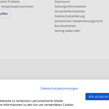
sierte Produkte
Impressum
ce Verpackungsmaschinen
Zahlungsinformationen
Versandinformationen
rufen
Datenschutzerklärung
Gesetzliches Gewährleistungsrecht
Barrierefreiheit
Vertrag widerrufen
 10, 15 oder 20 Jahren für ein sicheres und angenehmes Einkaufserlebnis.
Datenschutzbestimmungen
end strenge Qualitätsindikatoren erfüllt werden.
Alle akzeptie
gesichert und es gelten strenge Kriterien zum Schutz persönlicher Daten.
bseite zu verbessern, personalisierte Inhalte
tere Informationen zu den von uns verwendeten Cookies