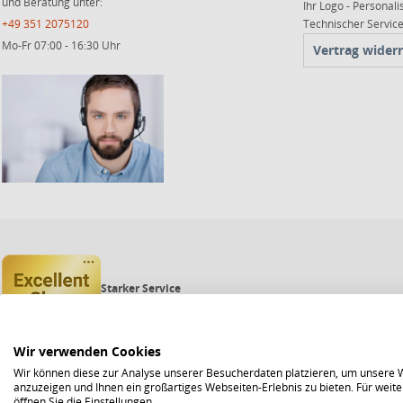
und Beratung unter:
Ihr Logo - Personali
+49 351 2075120
Technischer Servi
Mo-Fr 07:00 - 16:30 Uhr
Vertrag wider
Starker Service
Shops mit dem Excellent Shop Award stehen seit mehr als 5,
Echte Verlässlichkeit
Um das Trusted Shops Gütesiegel zu tragen, müssen fortwähr
Bewährte Sicherheit
Wir verwenden Cookies
Jede Bestellung ist durch den Trusted Shops Käuferschutz ab
Wir können diese zur Analyse unserer Besucherdaten platzieren, um unsere We
anzuzeigen und Ihnen ein großartiges Webseiten-Erlebnis zu bieten. Für wei
öffnen Sie die Einstellungen.