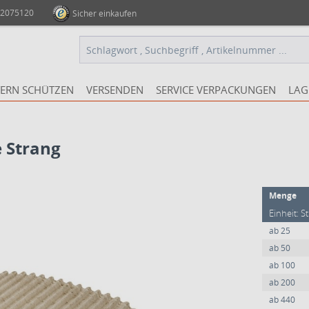
 2075120
Sicher einkaufen
ERN SCHÜTZEN
VERSENDEN
SERVICE VERPACKUNGEN
LAG
e Strang
Menge
Einheit: S
ab
25
ab
50
ab
100
ab
200
ab
440