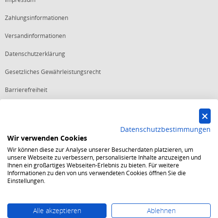
Zahlungsinformationen
Versandinformationen
Datenschutzerklärung
Gesetzliches Gewährleistungsrecht
Barrierefreiheit
Vertrag widerrufen
Datenschutzbestimmungen
Wir verwenden Cookies
Starker Service
Wir können diese zur Analyse unserer Besucherdaten platzieren, um
Shops mit dem Excellent Shop Award stehen seit mehr als 5,
unsere Webseite zu verbessern, personalisierte Inhalte anzuzeigen und
10, 15 oder 20 Jahren für ein sicheres und angenehmes
Ihnen ein großartiges Webseiten-Erlebnis zu bieten. Für weitere
Einkaufserlebnis.
Informationen zu den von uns verwendeten Cookies öffnen Sie die
Echte Verlässlichkeit
Einstellungen.
Um das Trusted Shops Gütesiegel zu tragen, müssen
fortwährend strenge Qualitätsindikatoren erfüllt werden.
Bewährte Sicherheit
Jede Bestellung ist durch den Trusted Shops Käuferschutz
Alle akzeptieren
Ablehnen
abgesichert und es gelten strenge Kriterien zum Schutz