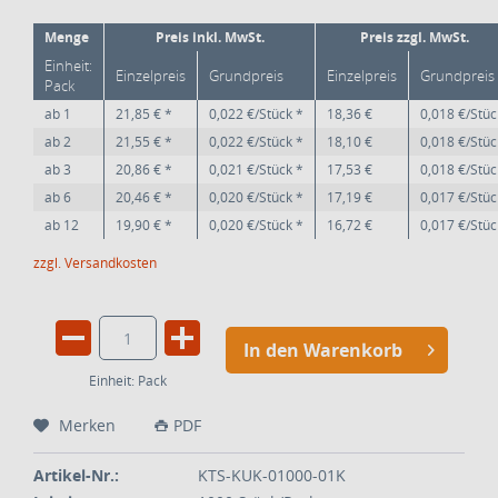
Menge
Preis inkl. MwSt.
Preis zzgl. MwSt.
Einheit:
Einzelpreis
Grundpreis
Einzelpreis
Grundpreis
Pack
ab
1
21,85 € *
0,022 €/Stück *
18,36 €
0,018 €/Stüc
ab
2
21,55 € *
0,022 €/Stück *
18,10 €
0,018 €/Stüc
ab
3
20,86 € *
0,021 €/Stück *
17,53 €
0,018 €/Stüc
ab
6
20,46 € *
0,020 €/Stück *
17,19 €
0,017 €/Stüc
ab
12
19,90 € *
0,020 €/Stück *
16,72 €
0,017 €/Stüc
zzgl. Versandkosten
In den Warenkorb
Einheit:
Pack
Merken
PDF
Artikel-Nr.:
KTS-KUK-01000-01K