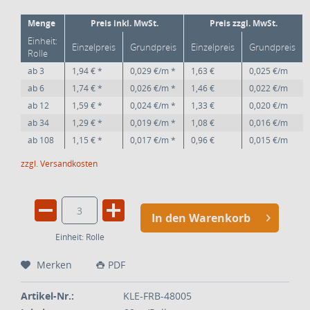
Menge
Preis inkl. MwSt.
Preis zzgl. MwSt.
Einheit:
Einzelpreis
Grundpreis
Einzelpreis
Grundpreis
Rolle
ab
3
1,94 € *
0,029 €/m *
1,63 €
0,025 €/m
ab
6
1,74 € *
0,026 €/m *
1,46 €
0,022 €/m
ab
12
1,59 € *
0,024 €/m *
1,33 €
0,020 €/m
ab
34
1,29 € *
0,019 €/m *
1,08 €
0,016 €/m
ab
108
1,15 € *
0,017 €/m *
0,96 €
0,015 €/m
zzgl. Versandkosten
In den Warenkorb
Einheit:
Rolle
Merken
PDF
Artikel-Nr.:
KLE-FRB-48005