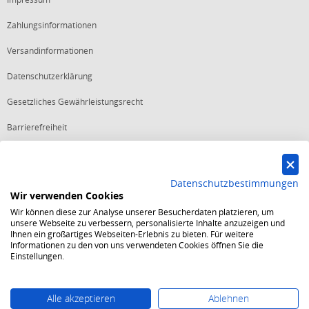
Zahlungsinformationen
Versandinformationen
Datenschutzerklärung
Gesetzliches Gewährleistungsrecht
Barrierefreiheit
Vertrag widerrufen
Datenschutzbestimmungen
Wir verwenden Cookies
Starker Service
Wir können diese zur Analyse unserer Besucherdaten platzieren, um
Shops mit dem Excellent Shop Award stehen seit mehr als 5,
unsere Webseite zu verbessern, personalisierte Inhalte anzuzeigen und
10, 15 oder 20 Jahren für ein sicheres und angenehmes
Ihnen ein großartiges Webseiten-Erlebnis zu bieten. Für weitere
Einkaufserlebnis.
Informationen zu den von uns verwendeten Cookies öffnen Sie die
Echte Verlässlichkeit
Einstellungen.
Um das Trusted Shops Gütesiegel zu tragen, müssen
fortwährend strenge Qualitätsindikatoren erfüllt werden.
Bewährte Sicherheit
Jede Bestellung ist durch den Trusted Shops Käuferschutz
Alle akzeptieren
Ablehnen
abgesichert und es gelten strenge Kriterien zum Schutz