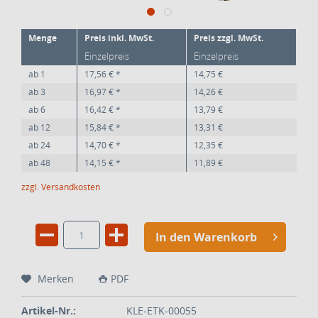
Menge
Preis inkl. MwSt.
Preis zzgl. MwSt.
Einzelpreis
Einzelpreis
ab
1
17,56 € *
14,75 €
ab
3
16,97 € *
14,26 €
ab
6
16,42 € *
13,79 €
ab
12
15,84 € *
13,31 €
ab
24
14,70 € *
12,35 €
ab
48
14,15 € *
11,89 €
zzgl. Versandkosten
In den Warenkorb
Merken
PDF
Artikel-Nr.:
KLE-ETK-00055