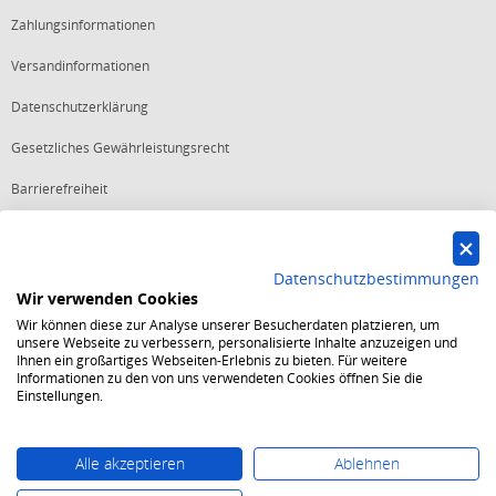
Zahlungsinformationen
Versandinformationen
Datenschutzerklärung
Gesetzliches Gewährleistungsrecht
Barrierefreiheit
Vertrag widerrufen
Datenschutzbestimmungen
Wir verwenden Cookies
Starker Service
Wir können diese zur Analyse unserer Besucherdaten platzieren, um
Shops mit dem Excellent Shop Award stehen seit mehr als 5,
unsere Webseite zu verbessern, personalisierte Inhalte anzuzeigen und
10, 15 oder 20 Jahren für ein sicheres und angenehmes
Ihnen ein großartiges Webseiten-Erlebnis zu bieten. Für weitere
Einkaufserlebnis.
Informationen zu den von uns verwendeten Cookies öffnen Sie die
Echte Verlässlichkeit
Einstellungen.
Um das Trusted Shops Gütesiegel zu tragen, müssen
fortwährend strenge Qualitätsindikatoren erfüllt werden.
Bewährte Sicherheit
Jede Bestellung ist durch den Trusted Shops Käuferschutz
Alle akzeptieren
Ablehnen
abgesichert und es gelten strenge Kriterien zum Schutz