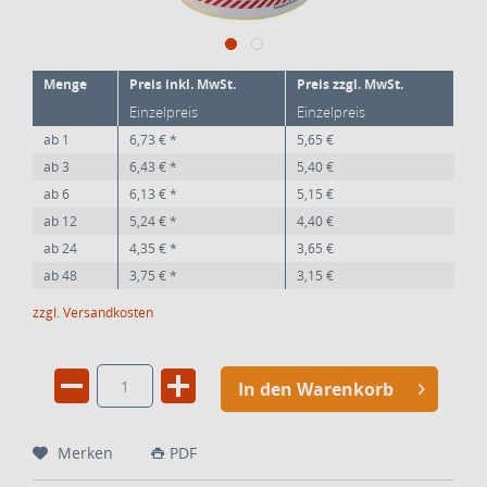
Menge
Preis inkl. MwSt.
Preis zzgl. MwSt.
Einzelpreis
Einzelpreis
ab
1
6,73 € *
5,65 €
ab
3
6,43 € *
5,40 €
ab
6
6,13 € *
5,15 €
ab
12
5,24 € *
4,40 €
ab
24
4,35 € *
3,65 €
ab
48
3,75 € *
3,15 €
zzgl. Versandkosten
In den Warenkorb
Merken
PDF