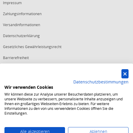
Impressum
Zahlungsinformationen
Versandinformationen
Datenschutzerklärung
Gesetzliches Gewährleistungsrecht
Barrierefreiheit
Vertrag widerrufen
Datenschutzbestimmungen
Wir verwenden Cookies
Starker Service
Wir können diese zur Analyse unserer Besucherdaten platzieren, um
Shops mit dem Excellent Shop Award stehen seit mehr als 5,
unsere Webseite zu verbessern, personalisierte Inhalte anzuzeigen und
10, 15 oder 20 Jahren für ein sicheres und angenehmes
Ihnen ein großartiges Webseiten-Erlebnis zu bieten. Für weitere
Einkaufserlebnis.
Informationen zu den von uns verwendeten Cookies öffnen Sie die
Echte Verlässlichkeit
Einstellungen.
Um das Trusted Shops Gütesiegel zu tragen, müssen
fortwährend strenge Qualitätsindikatoren erfüllt werden.
Bewährte Sicherheit
Jede Bestellung ist durch den Trusted Shops Käuferschutz
Alle akzeptieren
Ablehnen