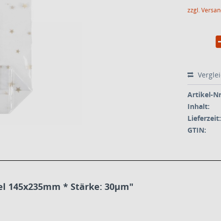
zzgl. Versa
Vergle
Artikel-Nr
Inhalt:
Lieferzeit:
GTIN:
l 145x235mm * Stärke: 30µm"