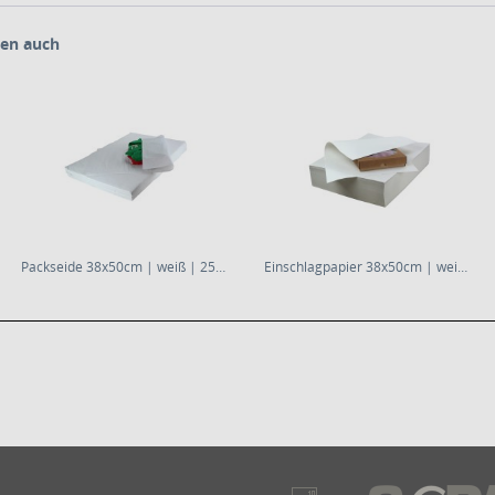
en auch
Packseide 38x50cm | weiß | 25g/m² | 12,5kg - Pack
Einschlagpapier 38x50cm | weiß | 55g/m² |...