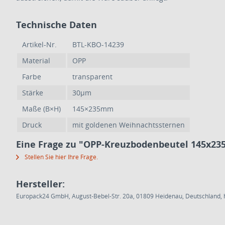
Technische Daten
Artikel-Nr.
BTL-KBO-14239
Material
OPP
Farbe
transparent
Stärke
30µm
Maße (B×H)
145×235mm
Druck
mit goldenen Weihnachtssternen
Eine Frage zu "OPP-Kreuzbodenbeutel 145x23
Stellen Sie hier Ihre Frage.
Hersteller:
Europack24 GmbH, August-Bebel-Str. 20a, 01809 Heidenau, Deutschland, h