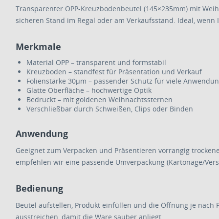
Transparenter OPP-Kreuzbodenbeutel (145×235mm) mit Weihnac
sicheren Stand im Regal oder am Verkaufsstand. Ideal, wenn In
Merkmale
Material OPP – transparent und formstabil
Kreuzboden – standfest für Präsentation und Verkauf
Folienstärke 30µm – passender Schutz für viele Anwendu
Glatte Oberfläche – hochwertige Optik
Bedruckt – mit goldenen Weihnachtssternen
Verschließbar durch Schweißen, Clips oder Binden
Anwendung
Geeignet zum Verpacken und Präsentieren vorrangig trockener
empfehlen wir eine passende Umverpackung (Kartonage/Versand
Bedienung
Beutel aufstellen, Produkt einfüllen und die Öffnung je nach 
ausstreichen, damit die Ware sauber anliegt.