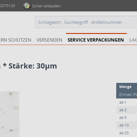
 2075120
Sicher einkaufen
ERN SCHÜTZEN
VERSENDEN
SERVICE VERPACKUNGEN
LA
* Stärke: 30µm
Menge
Einheit: P
ab
1
ab
3
ab
5
ab
10
ab
25