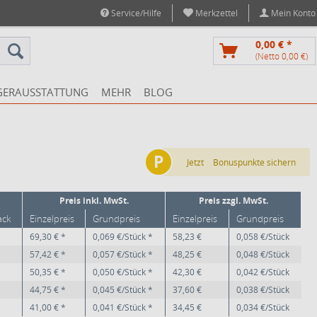
Service/Hilfe
Merkzettel
Mein Konto
0,00 € *
(Netto 0,00 €)
GERAUSSTATTUNG
MEHR
BLOG
P
Jetzt
Bonuspunkte sichern
Preis inkl. MwSt.
Preis zzgl. MwSt.
ack
Einzelpreis
Grundpreis
Einzelpreis
Grundpreis
69,30 € *
0,069 €/Stück *
58,23 €
0,058 €/Stück
57,42 € *
0,057 €/Stück *
48,25 €
0,048 €/Stück
50,35 € *
0,050 €/Stück *
42,30 €
0,042 €/Stück
44,75 € *
0,045 €/Stück *
37,60 €
0,038 €/Stück
41,00 € *
0,041 €/Stück *
34,45 €
0,034 €/Stück