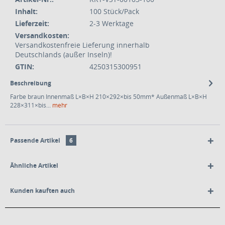
Inhalt:
100 Stück/Pack
Lieferzeit:
2-3 Werktage
Versandkosten:
Versandkostenfreie Lieferung innerhalb
Deutschlands (außer Inseln)!
GTIN:
4250315300951
Beschreibung
Farbe braun Innenmaß L×B×H 210×292×bis 50mm* Außenmaß L×B×H
228×311×bis...
mehr
Passende Artikel
6
Ähnliche Artikel
Kunden kauften auch