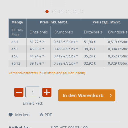
Menge
Preis inkl. MwSt.
Preis zzgl. MwSt.
Einheit:
Einzelpreis
Grundpreis
Einzelpreis
Grundpreis
Pack
ab
1
61,77 € *
0,618 €/Stück *
51,90 €
0,519 €/Stüc
ab
3
46,83 € *
0,468 €/Stück *
39,35 €
0,394 €/Stüc
ab
6
41,94 € *
0,419 €/Stück *
35,24 €
0,352 €/Stüc
ab
12
39,18 € *
0,392 €/Stück *
32,92 €
0,329 €/Stüc
Versandkostenfrei in Deutschland (außer Inseln)
In den Warenkorb
Einheit:
Pack
Merken
PDF
Artikel-Nr.:
KRT-VST-00103-100