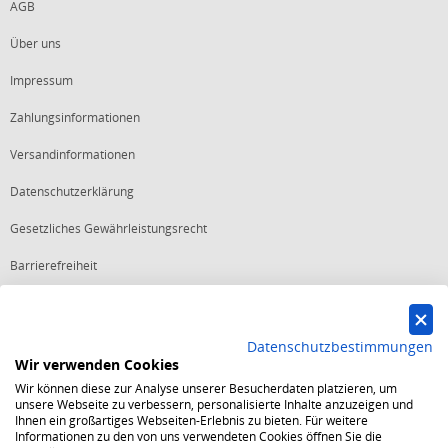
AGB
Über uns
Impressum
Zahlungsinformationen
Versandinformationen
Datenschutzerklärung
Gesetzliches Gewährleistungsrecht
Barrierefreiheit
Vertrag widerrufen
Datenschutzbestimmungen
Wir verwenden Cookies
Starker Service
Wir können diese zur Analyse unserer Besucherdaten platzieren, um
Shops mit dem Excellent Shop Award stehen seit mehr als 5,
unsere Webseite zu verbessern, personalisierte Inhalte anzuzeigen und
10, 15 oder 20 Jahren für ein sicheres und angenehmes
Ihnen ein großartiges Webseiten-Erlebnis zu bieten. Für weitere
Einkaufserlebnis.
Informationen zu den von uns verwendeten Cookies öffnen Sie die
Echte Verlässlichkeit