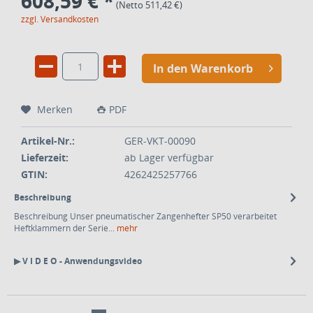
608,59 € *
(Netto 511,42 €)
zzgl. Versandkosten
In den Warenkorb
Merken
PDF
Artikel-Nr.:
GER-VKT-00090
Lieferzeit:
ab Lager verfügbar
GTIN:
4262425257766
Beschreibung
Beschreibung Unser pneumatischer Zangenhefter SP50 verarbeitet
Heftklammern der Serie...
mehr
▶ V I D E O - Anwendungsvideo