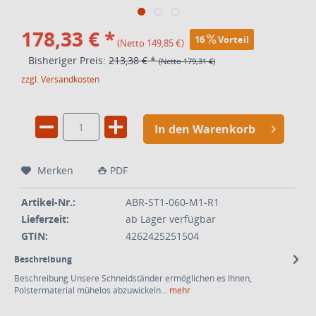
178,33 € *
16
Vorteil
(Netto 149,85 €)
Bisheriger Preis:
213,38 €
*
(Netto
179,31 €
)
zzgl. Versandkosten
In den Warenkorb
Merken
PDF
Artikel-Nr.:
ABR-ST1-060-M1-R1
Lieferzeit:
ab Lager verfügbar
GTIN:
4262425251504
Beschreibung
Beschreibung Unsere Schneidständer ermöglichen es Ihnen,
Polstermaterial mühelos abzuwickeln...
mehr