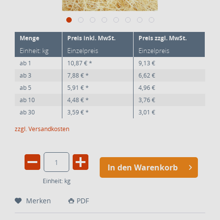
Menge
Preis inkl. MwSt.
Preis zzgl. MwSt.
Einheit: kg
Einzelpreis
Einzelpreis
ab
1
10,87 € *
9,13 €
ab
3
7,88 € *
6,62 €
ab
5
5,91 € *
4,96 €
ab
10
4,48 € *
3,76 €
ab
30
3,59 € *
3,01 €
zzgl. Versandkosten
In den Warenkorb
Einheit:
kg
Merken
PDF