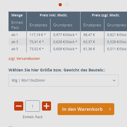
Menge
Preis inkl. MwSt.
Preis zzgl. MwSt.
Einheit:
Einzelpreis
Grundpreis
Einzelpreis
Grundpreis
Pack
ab
1
117,19 € *
0,977 €/Stück *
98,47 €
0,821 €/Stüc
ab
3
75,41 € *
0,628 €/Stück *
63,37 €
0,528 €/Stüc
ab
5
73,02 € *
0,608 €/Stück *
61,36 €
0,511 €/Stüc
zzgl. Versandkosten
Wählen Sie hier Größe bzw. Gewicht des Beutels::
90g | 90x110x20mm
In den Warenkorb
Einheit:
Pack