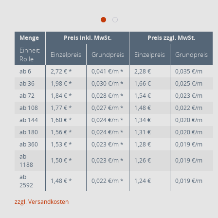
Menge
Preis inkl. MwSt.
Preis zzgl. MwSt.
Einheit:
Einzelpreis
Grundpreis
Einzelpreis
Grundpreis
Rolle
ab
6
2,72 € *
0,041 €/m *
2,28 €
0,035 €/m
ab
36
1,98 € *
0,030 €/m *
1,66 €
0,025 €/m
ab
72
1,84 € *
0,028 €/m *
1,54 €
0,023 €/m
ab
108
1,77 € *
0,027 €/m *
1,48 €
0,022 €/m
ab
144
1,60 € *
0,024 €/m *
1,34 €
0,020 €/m
ab
180
1,56 € *
0,024 €/m *
1,31 €
0,020 €/m
ab
360
1,53 € *
0,023 €/m *
1,28 €
0,019 €/m
ab
1,50 € *
0,023 €/m *
1,26 €
0,019 €/m
1188
ab
1,48 € *
0,022 €/m *
1,24 €
0,019 €/m
2592
zzgl. Versandkosten