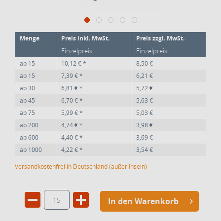
Menge
Preis inkl. MwSt.
Preis zzgl. MwSt.
Einzelpreis
Einzelpreis
ab
15
10,12 € *
8,50 €
ab
15
7,39 € *
6,21 €
ab
30
6,81 € *
5,72 €
ab
45
6,70 € *
5,63 €
ab
75
5,99 € *
5,03 €
ab
200
4,74 € *
3,98 €
ab
600
4,40 € *
3,69 €
ab
1000
4,22 € *
3,54 €
Versandkostenfrei in Deutschland (außer Inseln)
In den Warenkorb