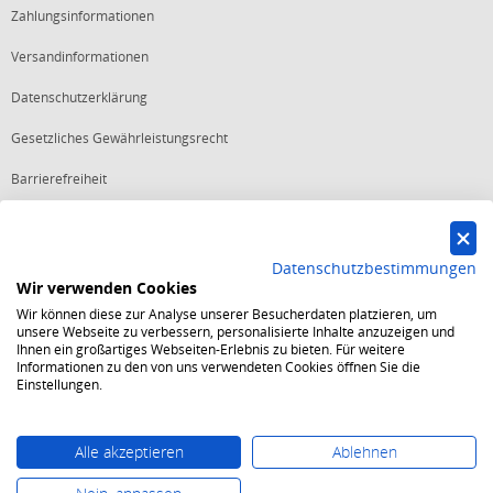
Zahlungsinformationen
Versandinformationen
Datenschutzerklärung
Gesetzliches Gewährleistungsrecht
Barrierefreiheit
Vertrag widerrufen
Datenschutzbestimmungen
Wir verwenden Cookies
Starker Service
Wir können diese zur Analyse unserer Besucherdaten platzieren, um
Shops mit dem Excellent Shop Award stehen seit mehr als 5,
unsere Webseite zu verbessern, personalisierte Inhalte anzuzeigen und
10, 15 oder 20 Jahren für ein sicheres und angenehmes
Ihnen ein großartiges Webseiten-Erlebnis zu bieten. Für weitere
Einkaufserlebnis.
Informationen zu den von uns verwendeten Cookies öffnen Sie die
Echte Verlässlichkeit
Einstellungen.
Um das Trusted Shops Gütesiegel zu tragen, müssen
fortwährend strenge Qualitätsindikatoren erfüllt werden.
Bewährte Sicherheit
Jede Bestellung ist durch den Trusted Shops Käuferschutz
Alle akzeptieren
Ablehnen
abgesichert und es gelten strenge Kriterien zum Schutz
persönlicher Daten.