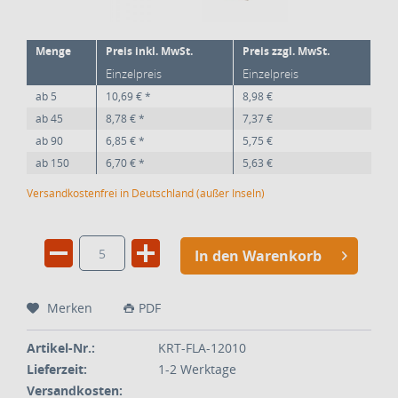
Menge
Preis inkl. MwSt.
Preis zzgl. MwSt.
Einzelpreis
Einzelpreis
ab
5
10,69 € *
8,98 €
ab
45
8,78 € *
7,37 €
ab
90
6,85 € *
5,75 €
ab
150
6,70 € *
5,63 €
Versandkostenfrei in Deutschland (außer Inseln)
In den Warenkorb
Merken
PDF
Artikel-Nr.:
KRT-FLA-12010
Lieferzeit:
1-2 Werktage
Versandkosten: