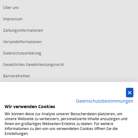
Über uns
Impressum
Zahlungsinformationen
Versandinformationen
Datenschutzerklärung
Gesetzliches Gewährleistungsrecht
Barrierefreiheit
Vertrag widerrufen
Datenschutzbestimmungen
Wir verwenden Cookies
Starker Service
Wir können diese zur Analyse unserer Besucherdaten platzieren, um
Shops mit dem Excellent Shop Award stehen seit mehr als 5,
unsere Webseite zu verbessern, personalisierte Inhalte anzuzeigen und
10, 15 oder 20 Jahren für ein sicheres und angenehmes
Ihnen ein großartiges Webseiten-Erlebnis zu bieten. Für weitere
Einkaufserlebnis.
Informationen zu den von uns verwendeten Cookies öffnen Sie die
Echte Verlässlichkeit
Einstellungen.
Um das Trusted Shops Gütesiegel zu tragen, müssen