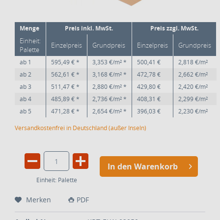
Menge
Preis inkl. MwSt.
Preis zzgl. MwSt.
Einheit:
Einzelpreis
Grundpreis
Einzelpreis
Grundpreis
Palette
ab
1
595,49 € *
3,353 €/m² *
500,41 €
2,818 €/m²
ab
2
562,61 € *
3,168 €/m² *
472,78 €
2,662 €/m²
ab
3
511,47 € *
2,880 €/m² *
429,80 €
2,420 €/m²
ab
4
485,89 € *
2,736 €/m² *
408,31 €
2,299 €/m²
ab
5
471,28 € *
2,654 €/m² *
396,03 €
2,230 €/m²
Versandkostenfrei in Deutschland (außer Inseln)
In den Warenkorb
Einheit:
Palette
Merken
PDF