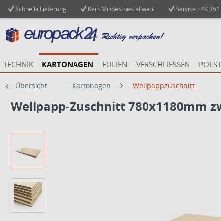
Schnelle Lieferung
Kein Mindestbestellwert
Service
+49 351
TECHNIK
KARTONAGEN
FOLIEN
VERSCHLIESSEN
POLST
Übersicht
Kartonagen
Wellpappzuschnitt
Wellpapp-Zuschnitt 780x1180mm zw