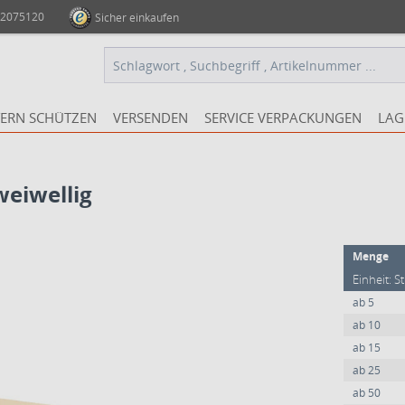
 2075120
Sicher einkaufen
ERN SCHÜTZEN
VERSENDEN
SERVICE VERPACKUNGEN
LAG
eiwellig
Menge
Einheit: S
ab
5
ab
10
ab
15
ab
25
ab
50