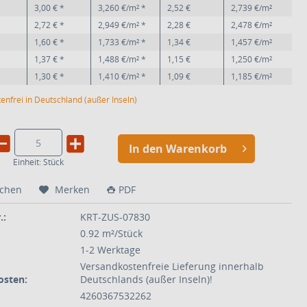
3,00 € *
3,260 €/m² *
2,52 €
2,739 €/m²
2,72 € *
2,949 €/m² *
2,28 €
2,478 €/m²
1,60 € *
1,733 €/m² *
1,34 €
1,457 €/m²
1,37 € *
1,488 €/m² *
1,15 €
1,250 €/m²
1,30 € *
1,410 €/m² *
1,09 €
1,185 €/m²
enfrei in Deutschland (außer Inseln)
In den Warenkorb
Einheit:
Stück
ichen
Merken
PDF
.:
KRT-ZUS-07830
0.92 m²/Stück
1-2 Werktage
Versandkostenfreie Lieferung innerhalb
osten:
Deutschlands (außer Inseln)!
4260367532262