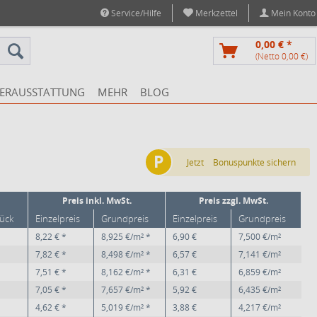
Service/Hilfe
Merkzettel
Mein Konto
0,00 € *
(Netto 0,00 €)
ERAUSSTATTUNG
MEHR
BLOG
P
Jetzt
Bonuspunkte sichern
Preis inkl. MwSt.
Preis zzgl. MwSt.
tück
Einzelpreis
Grundpreis
Einzelpreis
Grundpreis
8,22 € *
8,925 €/m² *
6,90 €
7,500 €/m²
7,82 € *
8,498 €/m² *
6,57 €
7,141 €/m²
7,51 € *
8,162 €/m² *
6,31 €
6,859 €/m²
7,05 € *
7,657 €/m² *
5,92 €
6,435 €/m²
4,62 € *
5,019 €/m² *
3,88 €
4,217 €/m²