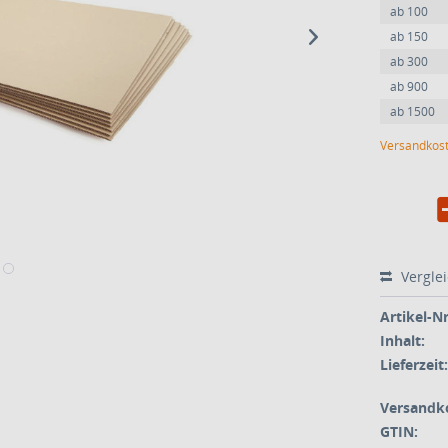
ab
100
ab
150
ab
300
ab
900
ab
1500
Versandkost
Vergle
Artikel-Nr
Inhalt:
Lieferzeit:
Versandk
GTIN: