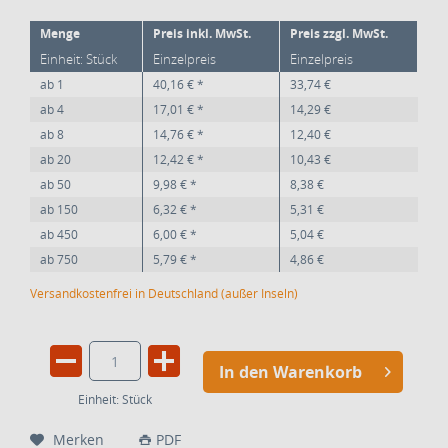
Menge
Preis inkl. MwSt.
Preis zzgl. MwSt.
Einheit: Stück
Einzelpreis
Einzelpreis
ab
1
40,16 € *
33,74 €
ab
4
17,01 € *
14,29 €
ab
8
14,76 € *
12,40 €
ab
20
12,42 € *
10,43 €
ab
50
9,98 € *
8,38 €
ab
150
6,32 € *
5,31 €
ab
450
6,00 € *
5,04 €
ab
750
5,79 € *
4,86 €
Versandkostenfrei in Deutschland (außer Inseln)
In den Warenkorb
Einheit:
Stück
Merken
PDF