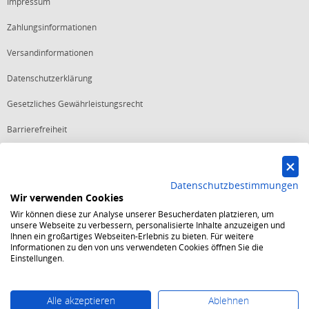
Impressum
Zahlungsinformationen
Versandinformationen
Datenschutzerklärung
Gesetzliches Gewährleistungsrecht
Barrierefreiheit
Vertrag widerrufen
Datenschutzbestimmungen
Wir verwenden Cookies
Starker Service
Wir können diese zur Analyse unserer Besucherdaten platzieren, um
Shops mit dem Excellent Shop Award stehen seit mehr als 5,
unsere Webseite zu verbessern, personalisierte Inhalte anzuzeigen und
10, 15 oder 20 Jahren für ein sicheres und angenehmes
Ihnen ein großartiges Webseiten-Erlebnis zu bieten. Für weitere
Einkaufserlebnis.
Informationen zu den von uns verwendeten Cookies öffnen Sie die
Echte Verlässlichkeit
Einstellungen.
Um das Trusted Shops Gütesiegel zu tragen, müssen
fortwährend strenge Qualitätsindikatoren erfüllt werden.
Bewährte Sicherheit
Jede Bestellung ist durch den Trusted Shops Käuferschutz
Alle akzeptieren
Ablehnen