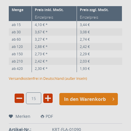
Menge
Preis inkl. MwSt.
Preis zzgl. MwSt.
Einzelpreis
Einzelpreis
ab
15
4,10 € *
3,44 €
ab
30
3,67 € *
3,08 €
ab
60
3,27 € *
2,74 €
ab
120
2,88 € *
2,42 €
ab
150
2,73 € *
2,29 €
ab
210
2,42 € *
2,03 €
ab
420
2,30 € *
1,93 €
Versandkostenfrei in Deutschland (außer Inseln)
In den Warenkorb
Merken
PDF
Artikel-Nr.:
KRT-FLA-01090