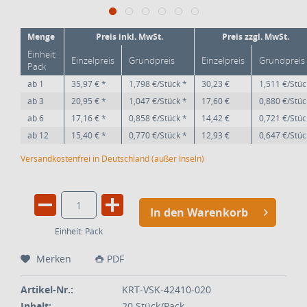
Menge
Preis inkl. MwSt.
Preis zzgl. MwSt.
Einheit:
Einzelpreis
Grundpreis
Einzelpreis
Grundpreis
Pack
ab
1
35,97 € *
1,798 €/Stück *
30,23 €
1,511 €/Stüc
ab
3
20,95 € *
1,047 €/Stück *
17,60 €
0,880 €/Stüc
ab
6
17,16 € *
0,858 €/Stück *
14,42 €
0,721 €/Stüc
ab
12
15,40 € *
0,770 €/Stück *
12,93 €
0,647 €/Stüc
Versandkostenfrei in Deutschland (außer Inseln)
In den Warenkorb
Einheit:
Pack
Merken
PDF
Artikel-Nr.:
KRT-VSK-42410-020
Inhalt:
20 Stück/Pack