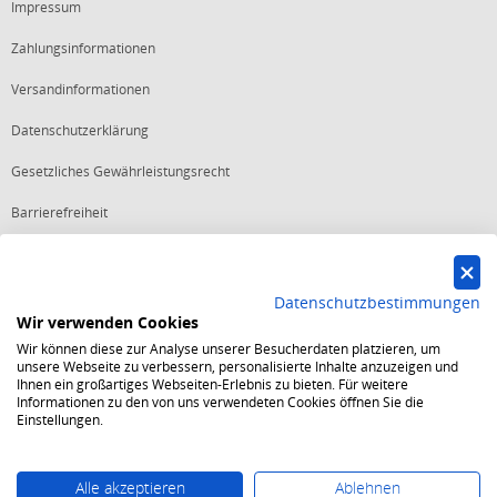
Impressum
Zahlungsinformationen
Versandinformationen
Datenschutzerklärung
Gesetzliches Gewährleistungsrecht
Barrierefreiheit
Vertrag widerrufen
Datenschutzbestimmungen
Wir verwenden Cookies
Starker Service
Wir können diese zur Analyse unserer Besucherdaten platzieren, um
Shops mit dem Excellent Shop Award stehen seit mehr als 5,
unsere Webseite zu verbessern, personalisierte Inhalte anzuzeigen und
10, 15 oder 20 Jahren für ein sicheres und angenehmes
Ihnen ein großartiges Webseiten-Erlebnis zu bieten. Für weitere
Einkaufserlebnis.
Informationen zu den von uns verwendeten Cookies öffnen Sie die
Echte Verlässlichkeit
Einstellungen.
Um das Trusted Shops Gütesiegel zu tragen, müssen
fortwährend strenge Qualitätsindikatoren erfüllt werden.
Bewährte Sicherheit
Jede Bestellung ist durch den Trusted Shops Käuferschutz
Alle akzeptieren
Ablehnen