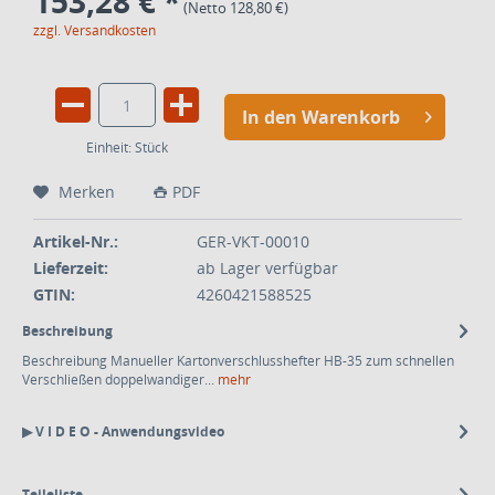
153,28 € *
(Netto 128,80 €)
zzgl. Versandkosten
In den Warenkorb
Einheit:
Stück
Merken
PDF
Artikel-Nr.:
GER-VKT-00010
Lieferzeit:
ab Lager verfügbar
GTIN:
4260421588525
Beschreibung
Beschreibung Manueller Kartonverschlusshefter HB-35 zum schnellen
Verschließen doppelwandiger...
mehr
▶ V I D E O - Anwendungsvideo
Teileliste