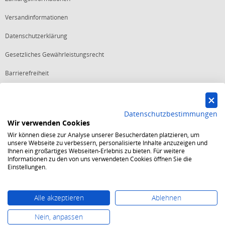
Versandinformationen
Datenschutzerklärung
Gesetzliches Gewährleistungsrecht
Barrierefreiheit
Vertrag widerrufen
Datenschutzbestimmungen
Wir verwenden Cookies
Starker Service
Wir können diese zur Analyse unserer Besucherdaten platzieren, um
Shops mit dem Excellent Shop Award stehen seit mehr als 5,
unsere Webseite zu verbessern, personalisierte Inhalte anzuzeigen und
10, 15 oder 20 Jahren für ein sicheres und angenehmes
Ihnen ein großartiges Webseiten-Erlebnis zu bieten. Für weitere
Einkaufserlebnis.
Informationen zu den von uns verwendeten Cookies öffnen Sie die
Echte Verlässlichkeit
Einstellungen.
Um das Trusted Shops Gütesiegel zu tragen, müssen
fortwährend strenge Qualitätsindikatoren erfüllt werden.
Bewährte Sicherheit
Jede Bestellung ist durch den Trusted Shops Käuferschutz
Alle akzeptieren
Ablehnen
abgesichert und es gelten strenge Kriterien zum Schutz
persönlicher Daten.
Nein, anpassen