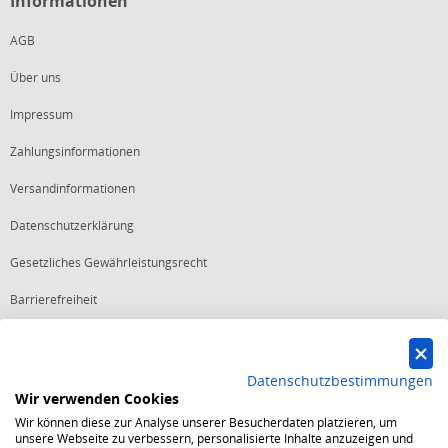
Informationen
AGB
Über uns
Impressum
Zahlungsinformationen
Versandinformationen
Datenschutzerklärung
Gesetzliches Gewährleistungsrecht
Barrierefreiheit
Vertrag widerrufen
Datenschutzbestimmungen
Wir verwenden Cookies
Starker Service
Wir können diese zur Analyse unserer Besucherdaten platzieren, um
Shops mit dem Excellent Shop Award stehen seit mehr als 5,
unsere Webseite zu verbessern, personalisierte Inhalte anzuzeigen und
10, 15 oder 20 Jahren für ein sicheres und angenehmes