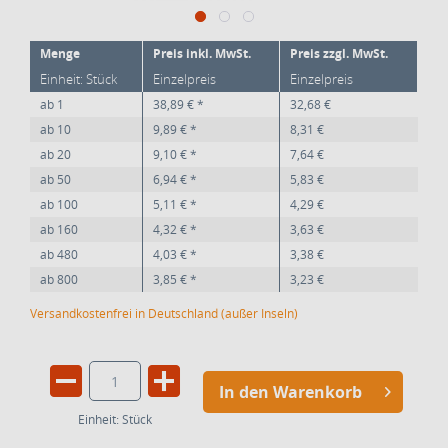
Menge
Preis inkl. MwSt.
Preis zzgl. MwSt.
Einheit: Stück
Einzelpreis
Einzelpreis
ab
1
38,89 € *
32,68 €
ab
10
9,89 € *
8,31 €
ab
20
9,10 € *
7,64 €
ab
50
6,94 € *
5,83 €
ab
100
5,11 € *
4,29 €
ab
160
4,32 € *
3,63 €
ab
480
4,03 € *
3,38 €
ab
800
3,85 € *
3,23 €
Versandkostenfrei in Deutschland (außer Inseln)
In den Warenkorb
Einheit:
Stück