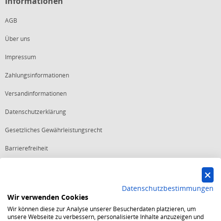
Informationen
AGB
Über uns
Impressum
Zahlungsinformationen
Versandinformationen
Datenschutzerklärung
Gesetzliches Gewährleistungsrecht
Barrierefreiheit
Vertrag widerrufen
Datenschutzbestimmungen
Wir verwenden Cookies
Starker Service
Wir können diese zur Analyse unserer Besucherdaten platzieren, um
Shops mit dem Excellent Shop Award stehen seit mehr als 5,
unsere Webseite zu verbessern, personalisierte Inhalte anzuzeigen und
10, 15 oder 20 Jahren für ein sicheres und angenehmes