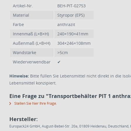
Artikel-Nr.
BEH-PIT-02753
Material
Styropor (EPS)
Farbe
anthrazit
Innenmaß (L×B×H)
240×190×41mm
Außenmaß (L×B×H)
304×246×108mm
Wandstärke
>5cm
Wiederverwendbar
✔
Hinweise:
Bitte füllen Sie Lebensmittel nicht direkt in die
Lebensmittel konzipiert.
Eine Frage zu "Transportbehälter PIT 1 anthra
Stellen Sie hier Ihre Frage.
Hersteller:
Europack24 GmbH, August-Bebel-Str. 20a, 01809 Heidenau, Deutschland, h