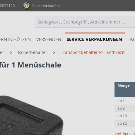
 2075120
Sicher einkaufen
ERN SCHÜTZEN
VERSENDEN
SERVICE VERPACKUNGEN
LA
er
Isolierbehälter
Transportbehälter PIT anthrazit
 für 1 Menüschale
Menge
ab
1
ab
8
ab
16
ab
32
zzgl. Versa