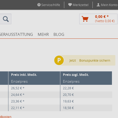
Service/Hilfe
Merkzettel
Mein Konto
0,00 € *
(Netto 0,00 €)
GERAUSSTATTUNG
MEHR
BLOG
P
Jetzt
Bonuspunkte sichern
Preis inkl. MwSt.
Preis zzgl. MwSt.
Einzelpreis
Einzelpreis
26,52 € *
22,28 €
24,64 € *
20,70 €
23,36 € *
19,63 €
22,11 € *
18,58 €
ndkosten