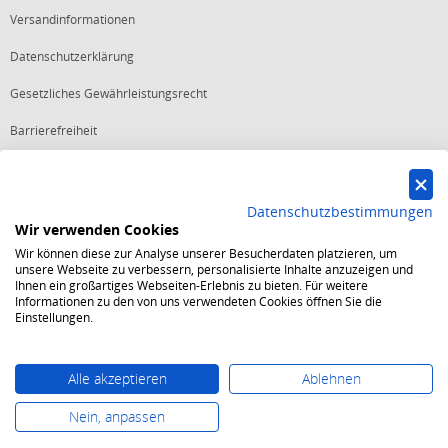
Versandinformationen
Datenschutzerklärung
Gesetzliches Gewährleistungsrecht
Barrierefreiheit
Vertrag widerrufen
Datenschutzbestimmungen
Wir verwenden Cookies
Starker Service
Wir können diese zur Analyse unserer Besucherdaten platzieren, um
Shops mit dem Excellent Shop Award stehen seit mehr als 5,
unsere Webseite zu verbessern, personalisierte Inhalte anzuzeigen und
10, 15 oder 20 Jahren für ein sicheres und angenehmes
Ihnen ein großartiges Webseiten-Erlebnis zu bieten. Für weitere
Einkaufserlebnis.
Informationen zu den von uns verwendeten Cookies öffnen Sie die
Echte Verlässlichkeit
Einstellungen.
Um das Trusted Shops Gütesiegel zu tragen, müssen
fortwährend strenge Qualitätsindikatoren erfüllt werden.
Bewährte Sicherheit
Jede Bestellung ist durch den Trusted Shops Käuferschutz
Alle akzeptieren
Ablehnen
abgesichert und es gelten strenge Kriterien zum Schutz
persönlicher Daten.
Nein, anpassen