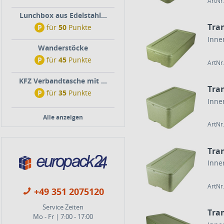
ArtNr
Lunchbox aus Edelstahl...
Tra
P
für
50
Punkte
Inne
Wanderstöcke
P
für
45
Punkte
ArtNr
KFZ Verbandtasche mit ...
Tra
P
für
35
Punkte
Inne
Alle anzeigen
ArtNr
Tra
Inne
ArtNr
+49 351 2075120
Service Zeiten
Tra
Mo - Fr | 7:00 - 17:00