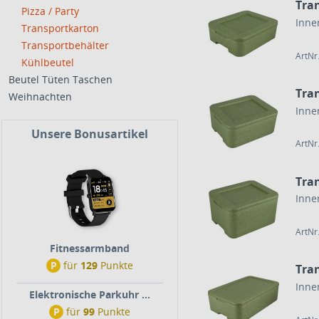
Tra
Pizza / Party
Inne
Transportkarton
Transportbehälter
ArtNr
Kühlbeutel
Beutel Tüten Taschen
Tra
Weihnachten
Inne
Unsere Bonusartikel
ArtNr
Tra
Inne
ArtNr
Fitnessarmband
P
für
129
Punkte
Tra
Inne
Elektronische Parkuhr ...
P
für
99
Punkte