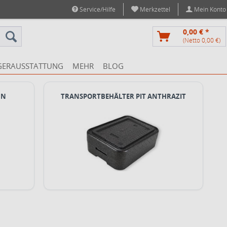
Service/Hilfe
Merkzettel
Mein Konto
0,00 € *
(Netto 0,00 €)
GERAUSSTATTUNG
MEHR
BLOG
ÜN
TRANSPORTBEHÄLTER PIT ANTHRAZIT