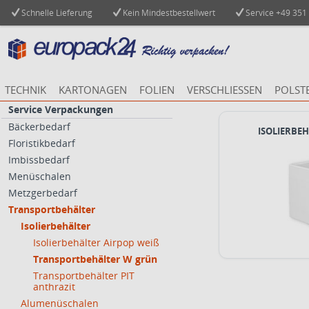
Schnelle Lieferung
Kein Mindestbestellwert
Service
+49 351
TECHNIK
KARTONAGEN
FOLIEN
VERSCHLIESSEN
POLST
Service Verpackungen
Bäckerbedarf
ISOLIERBE
Floristikbedarf
Imbissbedarf
Menüschalen
Metzgerbedarf
Transportbehälter
Isolierbehälter
Isolierbehälter Airpop weiß
Transportbehälter W grün
Transportbehälter PIT
anthrazit
Alumenüschalen