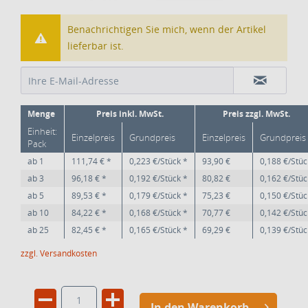
Benachrichtigen Sie mich, wenn der Artikel
lieferbar ist.
Menge
Preis inkl. MwSt.
Preis zzgl. MwSt.
Einheit:
Einzelpreis
Grundpreis
Einzelpreis
Grundpreis
Pack
ab
1
111,74 € *
0,223 €/Stück *
93,90 €
0,188 €/Stüc
ab
3
96,18 € *
0,192 €/Stück *
80,82 €
0,162 €/Stüc
ab
5
89,53 € *
0,179 €/Stück *
75,23 €
0,150 €/Stüc
ab
10
84,22 € *
0,168 €/Stück *
70,77 €
0,142 €/Stüc
ab
25
82,45 € *
0,165 €/Stück *
69,29 €
0,139 €/Stüc
zzgl. Versandkosten
In den Warenkorb