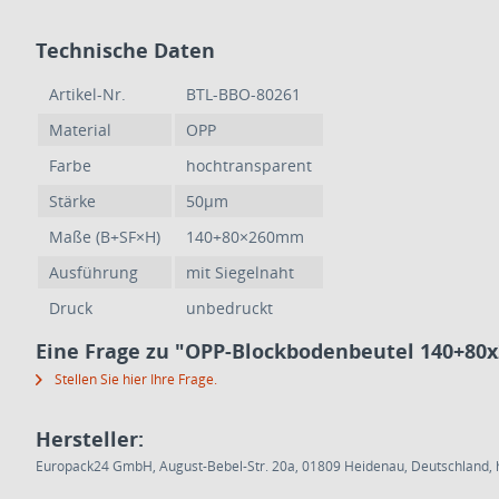
Technische Daten
Artikel-Nr.
BTL-BBO-80261
Material
OPP
Farbe
hochtransparent
Stärke
50µm
Maße (B+SF×H)
140+80×260mm
Ausführung
mit Siegelnaht
Druck
unbedruckt
Eine Frage zu "OPP-Blockbodenbeutel 140+80
Stellen Sie hier Ihre Frage.
Hersteller:
Europack24 GmbH, August-Bebel-Str. 20a, 01809 Heidenau, Deutschland, h