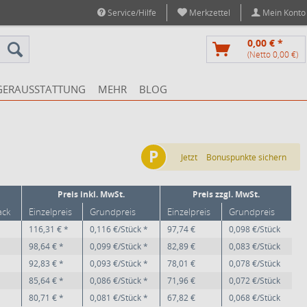
Service/Hilfe
Merkzettel
Mein Konto
0,00 € *
(Netto 0,00 €)
GERAUSSTATTUNG
MEHR
BLOG
P
Jetzt
Bonuspunkte sichern
Preis inkl. MwSt.
Preis zzgl. MwSt.
ack
Einzelpreis
Grundpreis
Einzelpreis
Grundpreis
116,31 € *
0,116 €/Stück *
97,74 €
0,098 €/Stück
98,64 € *
0,099 €/Stück *
82,89 €
0,083 €/Stück
92,83 € *
0,093 €/Stück *
78,01 €
0,078 €/Stück
85,64 € *
0,086 €/Stück *
71,96 €
0,072 €/Stück
80,71 € *
0,081 €/Stück *
67,82 €
0,068 €/Stück