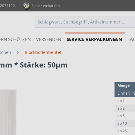
 2075120
Sicher einkaufen
ERN SCHÜTZEN
VERSENDEN
SERVICE VERPACKUNGEN
LA
aschen
Blockbodenbeutel
mm * Stärke: 50µm
Menge
Einheit: P
ab
1
ab
3
ab
5
ab
10
ab
25