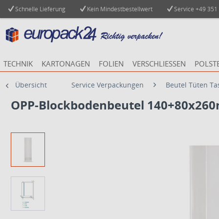
Schnelle Lieferung
Kein Mindestbestellwert
Service
+49 351
TECHNIK
KARTONAGEN
FOLIEN
VERSCHLIESSEN
POLST
Übersicht
Service Verpackungen
Beutel Tüten T
OPP-Blockbodenbeutel 140+80x260