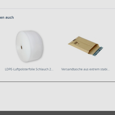
en auch
LDPE-Luftpolsterfolie Schlauch 200mm×50m | 80µm...
Versandtasche aus extrem stabiler Wellpappe DIN...