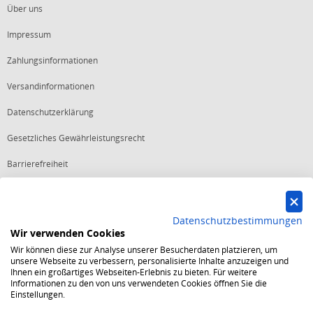
Über uns
Impressum
Zahlungsinformationen
Versandinformationen
Datenschutzerklärung
Gesetzliches Gewährleistungsrecht
Barrierefreiheit
Vertrag widerrufen
Datenschutzbestimmungen
Wir verwenden Cookies
Starker Service
Wir können diese zur Analyse unserer Besucherdaten platzieren, um
Shops mit dem Excellent Shop Award stehen seit mehr als 5,
unsere Webseite zu verbessern, personalisierte Inhalte anzuzeigen und
10, 15 oder 20 Jahren für ein sicheres und angenehmes
Ihnen ein großartiges Webseiten-Erlebnis zu bieten. Für weitere
Einkaufserlebnis.
Informationen zu den von uns verwendeten Cookies öffnen Sie die
Echte Verlässlichkeit
Einstellungen.
Um das Trusted Shops Gütesiegel zu tragen, müssen
fortwährend strenge Qualitätsindikatoren erfüllt werden.