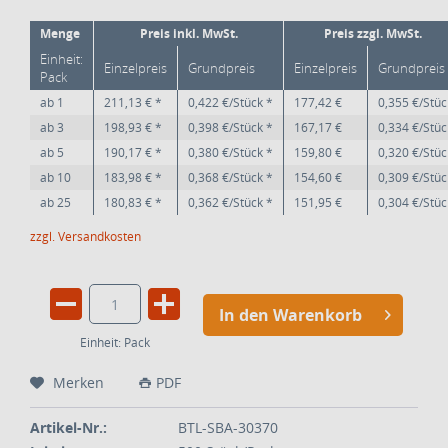
Menge
Preis inkl. MwSt.
Preis zzgl. MwSt.
Einheit:
Einzelpreis
Grundpreis
Einzelpreis
Grundpreis
Pack
ab
1
211,13 € *
0,422 €/Stück *
177,42 €
0,355 €/Stüc
ab
3
198,93 € *
0,398 €/Stück *
167,17 €
0,334 €/Stüc
ab
5
190,17 € *
0,380 €/Stück *
159,80 €
0,320 €/Stüc
ab
10
183,98 € *
0,368 €/Stück *
154,60 €
0,309 €/Stüc
ab
25
180,83 € *
0,362 €/Stück *
151,95 €
0,304 €/Stüc
zzgl. Versandkosten
In den Warenkorb
Einheit:
Pack
Merken
PDF
Artikel-Nr.:
BTL-SBA-30370