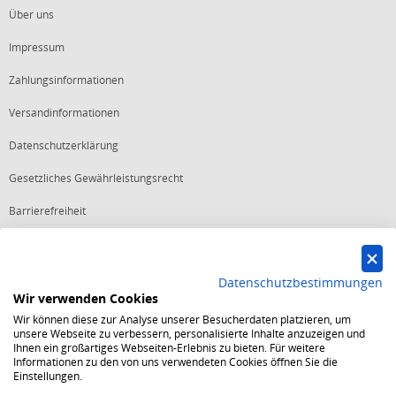
Über uns
Impressum
Zahlungsinformationen
Versandinformationen
Datenschutzerklärung
Gesetzliches Gewährleistungsrecht
Barrierefreiheit
Vertrag widerrufen
Datenschutzbestimmungen
Wir verwenden Cookies
Starker Service
Wir können diese zur Analyse unserer Besucherdaten platzieren, um
Shops mit dem Excellent Shop Award stehen seit mehr als 5,
unsere Webseite zu verbessern, personalisierte Inhalte anzuzeigen und
10, 15 oder 20 Jahren für ein sicheres und angenehmes
Ihnen ein großartiges Webseiten-Erlebnis zu bieten. Für weitere
Einkaufserlebnis.
Informationen zu den von uns verwendeten Cookies öffnen Sie die
Echte Verlässlichkeit
Einstellungen.
Um das Trusted Shops Gütesiegel zu tragen, müssen