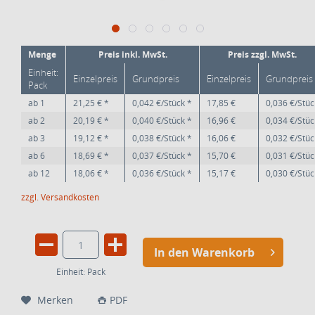
Menge
Preis inkl. MwSt.
Preis zzgl. MwSt.
Einheit:
Einzelpreis
Grundpreis
Einzelpreis
Grundpreis
Pack
ab
1
21,25 € *
0,042 €/Stück *
17,85 €
0,036 €/Stüc
ab
2
20,19 € *
0,040 €/Stück *
16,96 €
0,034 €/Stüc
ab
3
19,12 € *
0,038 €/Stück *
16,06 €
0,032 €/Stüc
ab
6
18,69 € *
0,037 €/Stück *
15,70 €
0,031 €/Stüc
ab
12
18,06 € *
0,036 €/Stück *
15,17 €
0,030 €/Stüc
zzgl. Versandkosten
In den Warenkorb
Einheit:
Pack
Merken
PDF