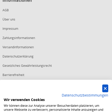
Informationen
AGB
Über uns
Impressum
Zahlungsinformationen
Versandinformationen
Datenschutzerklärung
Gesetzliches Gewährleistungsrecht
Barrierefreiheit
Vertrag widerrufen
Datenschutzbestimmungen
Wir verwenden Cookies
Starker Service
Wir können diese zur Analyse unserer Besucherdaten platzieren, um
Shops mit dem Excellent Shop Award stehen seit mehr als 5,
unsere Webseite zu verbessern, personalisierte Inhalte anzuzeigen und
10, 15 oder 20 Jahren für ein sicheres und angenehmes