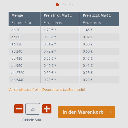
Menge
Preis inkl. MwSt.
Preis zzgl. MwSt.
Einheit: Stück
Einzelpreis
Einzelpreis
ab
20
1,73 € *
1,45 €
ab
60
0,98 € *
0,82 €
ab
120
0,81 € *
0,68 €
ab
240
0,72 € *
0,60 €
ab
480
0,56 € *
0,47 €
ab
960
0,49 € *
0,41 €
ab
2720
0,30 € *
0,25 €
ab
5440
0,28 € *
0,23 €
Versandkostenfrei in Deutschland (außer Inseln)
In den Warenkorb
Einheit:
Stück