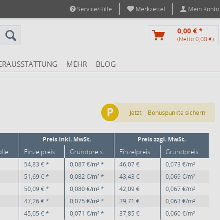
Service/Hilfe
Merkzettel
Mein Konto
0,00 € *
(Netto 0,00 €)
ERAUSSTATTUNG
MEHR
BLOG
P
Jetzt
Bonuspunkte sichern
Preis inkl. MwSt.
Preis zzgl. MwSt.
olle
Einzelpreis
Grundpreis
Einzelpreis
Grundpreis
54,83 € *
0,087 €/m² *
46,07 €
0,073 €/m²
51,69 € *
0,082 €/m² *
43,43 €
0,069 €/m²
50,09 € *
0,080 €/m² *
42,09 €
0,067 €/m²
47,26 € *
0,075 €/m² *
39,71 €
0,063 €/m²
45,05 € *
0,071 €/m² *
37,85 €
0,060 €/m²