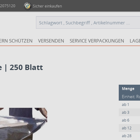
 2075120
Sicher einkaufen
ERN SCHÜTZEN
VERSENDEN
SERVICE VERPACKUNGEN
LAG
 | 250 Blatt
Menge
Einheit: R
ab
1
ab
3
ab
6
ab
12
ab
28