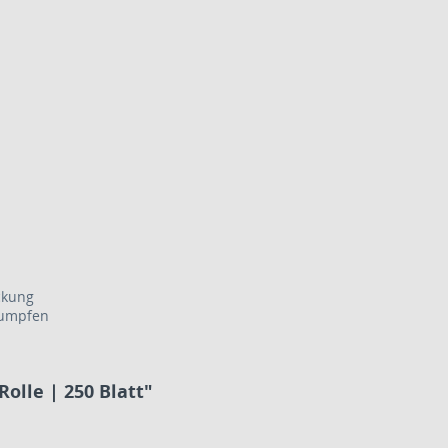
ckung
rumpfen
olle | 250 Blatt"