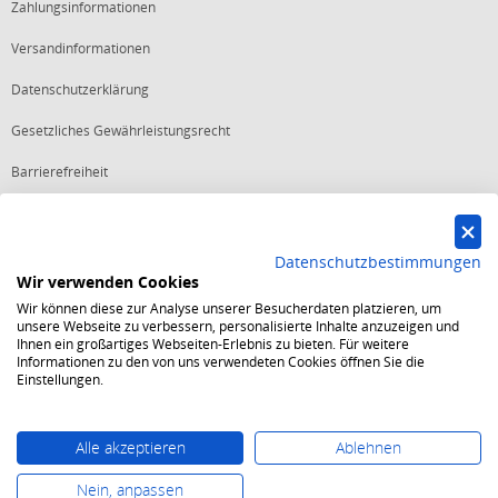
Zahlungsinformationen
Versandinformationen
Datenschutzerklärung
Gesetzliches Gewährleistungsrecht
Barrierefreiheit
Vertrag widerrufen
Datenschutzbestimmungen
Wir verwenden Cookies
Starker Service
Wir können diese zur Analyse unserer Besucherdaten platzieren, um
Shops mit dem Excellent Shop Award stehen seit mehr als 5,
unsere Webseite zu verbessern, personalisierte Inhalte anzuzeigen und
10, 15 oder 20 Jahren für ein sicheres und angenehmes
Ihnen ein großartiges Webseiten-Erlebnis zu bieten. Für weitere
Einkaufserlebnis.
Informationen zu den von uns verwendeten Cookies öffnen Sie die
Echte Verlässlichkeit
Einstellungen.
Um das Trusted Shops Gütesiegel zu tragen, müssen
fortwährend strenge Qualitätsindikatoren erfüllt werden.
Bewährte Sicherheit
Jede Bestellung ist durch den Trusted Shops Käuferschutz
Alle akzeptieren
Ablehnen
abgesichert und es gelten strenge Kriterien zum Schutz
persönlicher Daten.
Nein, anpassen