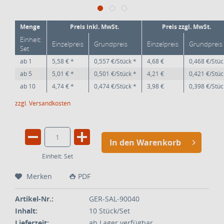
Menge
Preis inkl. MwSt.
Preis zzgl. MwSt.
Einheit:
Einzelpreis
Grundpreis
Einzelpreis
Grundpreis
Set
ab
1
5,58 € *
0,557 €/Stück *
4,68 €
0,468 €/Stüc
ab
5
5,01 € *
0,501 €/Stück *
4,21 €
0,421 €/Stüc
ab
10
4,74 € *
0,474 €/Stück *
3,98 €
0,398 €/Stüc
zzgl. Versandkosten
In den Warenkorb
Einheit:
Set
Merken
PDF
Artikel-Nr.:
GER-SAL-90040
Inhalt:
10 Stück/Set
Lieferzeit:
ab Lager verfügbar