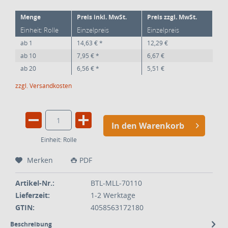
Menge
Preis inkl. MwSt.
Preis zzgl. MwSt.
Einheit: Rolle
Einzelpreis
Einzelpreis
ab
1
14,63 € *
12,29 €
ab
10
7,95 € *
6,67 €
ab
20
6,56 € *
5,51 €
zzgl. Versandkosten
In den Warenkorb
Einheit:
Rolle
Merken
PDF
Artikel-Nr.:
BTL-MLL-70110
Lieferzeit:
1-2 Werktage
GTIN:
4058563172180
Beschreibung