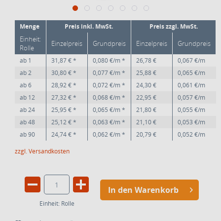
Menge
Preis inkl. MwSt.
Preis zzgl. MwSt.
Einheit:
Einzelpreis
Grundpreis
Einzelpreis
Grundpreis
Rolle
ab
1
31,87 € *
0,080 €/m *
26,78 €
0,067 €/m
ab
2
30,80 € *
0,077 €/m *
25,88 €
0,065 €/m
ab
6
28,92 € *
0,072 €/m *
24,30 €
0,061 €/m
ab
12
27,32 € *
0,068 €/m *
22,95 €
0,057 €/m
ab
24
25,95 € *
0,065 €/m *
21,80 €
0,055 €/m
ab
48
25,12 € *
0,063 €/m *
21,10 €
0,053 €/m
ab
90
24,74 € *
0,062 €/m *
20,79 €
0,052 €/m
zzgl. Versandkosten
In den Warenkorb
Einheit:
Rolle