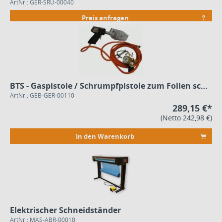
ArtNr.: GER-SRU-00040
Preis anfragen
BTS - Gaspistole / Schrumpfpistole zum Folien schrumpfen | gebraucht
ArtNr.: GEB-GER-00110
289,15 €*
(Netto 242,98 €)
In den Warenkorb
Elektrischer Schneidständer
ArtNr.: MAS-ABR-00010