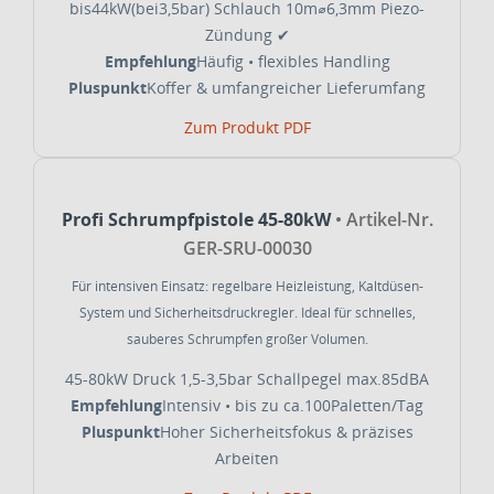
bis44kW(bei3,5bar)
Schlauch 10m⌀6,3mm
Piezo-
Zündung ✔
Empfehlung
Häufig • flexibles Handling
Pluspunkt
Koffer & umfangreicher Lieferumfang
Zum Produkt
PDF
Profi Schrumpfpistole 45-80kW
• Artikel-Nr.
GER-SRU-00030
Für intensiven Einsatz: regelbare Heizleistung, Kaltdüsen-
System und Sicherheitsdruckregler. Ideal für schnelles,
sauberes Schrumpfen großer Volumen.
45-80kW
Druck 1,5-3,5bar
Schallpegel max.85dBA
Empfehlung
Intensiv • bis zu ca.100Paletten/Tag
Pluspunkt
Hoher Sicherheitsfokus & präzises
Arbeiten