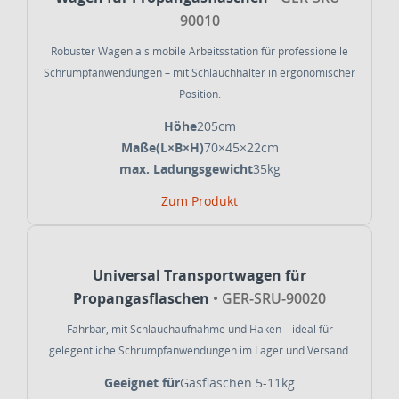
90010
Robuster Wagen als mobile Arbeitsstation für professionelle
Schrumpfanwendungen – mit Schlauchhalter in ergonomischer
Position.
Höhe
205cm
Maße(L×B×H)
70×45×22cm
max. Ladungsgewicht
35kg
Zum Produkt
Universal Transportwagen für
Propangasflaschen
• GER-SRU-90020
Fahrbar, mit Schlauchaufnahme und Haken – ideal für
gelegentliche Schrumpfanwendungen im Lager und Versand.
Geeignet für
Gasflaschen 5-11kg