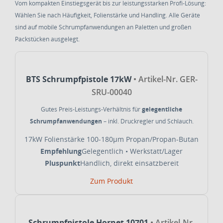
Vom kompakten Einstiegsgerät bis zur leistungsstarken Profi-Lösung:
Wählen Sie nach Häufigkeit, Folienstärke und Handling. Alle Geräte
sind auf mobile Schrumpfanwendungen an Paletten und großen
Packstücken ausgelegt.
BTS Schrumpfpistole 17kW
• Artikel-Nr. GER-
SRU-00040
Gutes Preis-Leistungs-Verhältnis für
gelegentliche
Schrumpfanwendungen
– inkl. Druckregler und Schlauch.
17kW
Folienstärke 100-180µm
Propan/Propan-Butan
Empfehlung
Gelegentlich • Werkstatt/Lager
Pluspunkt
Handlich, direkt einsatzbereit
Zum Produkt
Schrumpfpistole Hornet 10701
• Artikel-Nr.