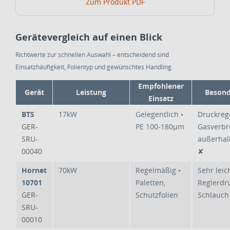
Zum Produkt
PDF
Gerätevergleich auf einen Blick
Richtwerte zur schnellen Auswahl – entscheidend sind
Einsatzhäufigkeit, Folientyp und gewünschtes Handling.
Empfohlener
Gerät
Leistung
Besond
Einsatz
BTS
17kW
Gelegentlich •
Druckreg
GER-
PE 100-180µm
Gasverb
SRU-
außerhal
00040
✘
Hornet
70kW
Regelmäßig •
Sehr leich
10701
Paletten,
Reglerdru
GER-
Schutzfolien
Schlauch
SRU-
00010