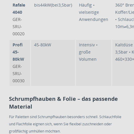
Rafale
bis44kW(bei3,5bar)
Häufig •
360° Bren
4040
vielseitige
Koffer/L
GER-
Anwendungen
• Schlauc
SRU-
10m⌀6,
00020
Profi
45-80kW
Intensiv •
Kaltdüse 
45-
große
3,5bar • 
80kW
Volumen
460×330
GER-
SRU-
00030
Schrumpfhauben & Folie – das passende
Material
Für Paletten sind Schrumpfhauben besonders schnell. Schlauchfolie
und Flachfolie eignen sich, wenn Sie flexibel zuschneiden oder
großflächig umhüllen möchten.